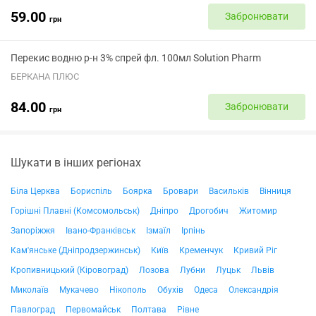
59.00
Забронювати
грн
Перекис водню р-н 3% спрей фл. 100мл Solution Pharm
БЕРКАНА ПЛЮС
84.00
Забронювати
грн
Шукати в інших регіонах
Біла Церква
Бориспіль
Боярка
Бровари
Васильків
Вінниця
Горішні Плавні (Комсомольськ)
Дніпро
Дрогобич
Житомир
Запоріжжя
Івано-Франківськ
Ізмаїл
Ірпінь
Кам'янське (Дніпродзержинськ)
Київ
Кременчук
Кривий Ріг
Кропивницький (Кіровоград)
Лозова
Лубни
Луцьк
Львів
Миколаїв
Мукачево
Нікополь
Обухів
Одеса
Олександрія
Павлоград
Первомайськ
Полтава
Рівне