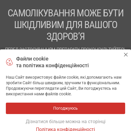
САМОЛІКУВАННЯ МОЖЕ БУТИ
ШКІДЛИВИМ ДЛЯ ВАШОГО
ЗДОРОВ’Я
ПЕРЕД ЗАСТОСУВАННЯМ ПРЕПАРАТУ ПРОКОНСУЛЬТУЙТЕСЬ
З ЛІКАРЕМ
Файли cookie
та політика конфіденційності
ТОВ «АПТЕКА 911.ЮА» Код ЄДРПОУ 43631965.
Наш Сайт використовує файли cookie, які допомагають нам
Відмова від відповідальності
зробити Сайт більш швидким, зручним та функціональним.
Продовжуючи переглядати цей Сайт, Ви погоджуєтесь на
© 2014-2026. Медична інформаційна система АПТЕКА911.ЮА
використання нами файлів cookie.
Розробка і підтримка сайту -
wu.ua
Погоджуюсь
Всі аптеки
на мапі
Дізнатися більше можна на сторінці
Політика конфіденційності
Фільтр