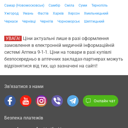
Самар (Новомосковськ)
Самбір
Сміла
Суми
Тернопіль
Ужгород
Умань
Фастів
Харків
Херсон
Хмельницький
Черкаси
Чернівці
Чернігів
Чорноморськ
Шептицький
УВАГА!
Ціни актуальні лише в разі оформлення
замовлення в електронній медичній інформаційній
системі Аптека 9-1-1. Ціни на товари в разі купівлі
безпосередньо в аптечних закладах-партнерах можуть
відрізнятися від тих, що зазначені на сайті!
Зв’язатися з нами
Онлайн чат
Безпека платежів