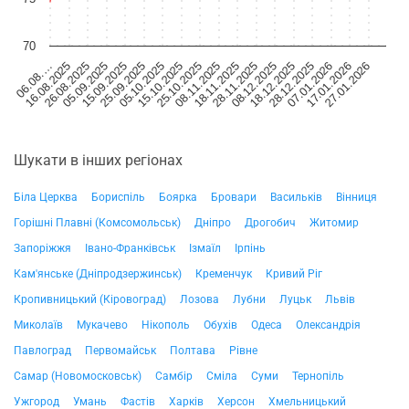
70
06.08.…
16.08.2025
26.08.2025
05.09.2025
15.09.2025
25.09.2025
05.10.2025
15.10.2025
25.10.2025
08.11.2025
18.11.2025
28.11.2025
08.12.2025
18.12.2025
28.12.2025
07.01.2026
17.01.2026
27.01.2026
Шукати в інших регіонах
Біла Церква
Бориспіль
Боярка
Бровари
Васильків
Вінниця
Горішні Плавні (Комсомольськ)
Дніпро
Дрогобич
Житомир
Запоріжжя
Івано-Франківськ
Ізмаїл
Ірпінь
Кам'янське (Дніпродзержинськ)
Кременчук
Кривий Ріг
Кропивницький (Кіровоград)
Лозова
Лубни
Луцьк
Львів
Миколаїв
Мукачево
Нікополь
Обухів
Одеса
Олександрія
Павлоград
Первомайськ
Полтава
Рівне
Самар (Новомосковськ)
Самбір
Сміла
Суми
Тернопіль
Ужгород
Умань
Фастів
Харків
Херсон
Хмельницький