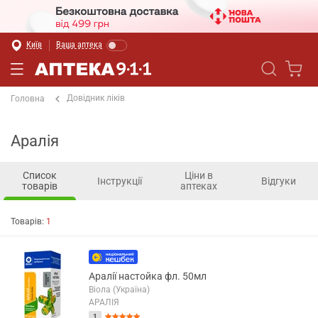
Київ
Ваша аптека
Довідник ліків
Головна
Аралія
Список
Ціни в
Інструкції
Відгуки
товарів
аптеках
Товарів:
1
Аралії настойка фл. 50мл
Віола (Україна)
АРАЛІЯ
1