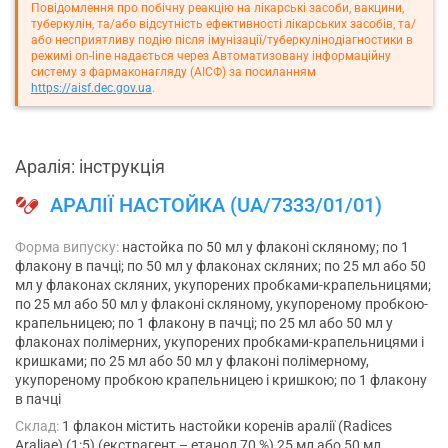
Повідомлення про побічну реакцію на лікарські засоби, вакцини,
туберкулін, та/або відсутність ефективності лікарських засобів, та/
або несприятливу подію після імунізації/туберкулінодіагностики в
режимі on-line надається через Автоматизовану інформаційну
систему з фармаконагляду (АІСФ) за посиланням
https://aisf.dec.gov.ua
.
Аралія: інструкція
АРАЛІЇ НАСТОЙКА (UA/7333/01/01)
Форма випуску:
настойка по 50 мл у флаконі скляному; по 1
флакону в пачці; по 50 мл у флаконах скляних; по 25 мл або 50
мл у флаконах скляних, укупорених пробками-крапельницями;
по 25 мл або 50 мл у флаконі скляному, укупореному пробкою-
крапельницею; по 1 флакону в пачці; по 25 мл або 50 мл у
флаконах полімерних, укупорених пробками-крапельницями і
кришками; по 25 мл або 50 мл у флаконі полімерному,
укупореному пробкою крапельницею і кришкою; по 1 флакону
в пачці
Склад:
1 флакон містить настойки коренів аралії (Radices
Araliae) (1:5) (екстрагент – етанол 70 %) 25 мл або 50 мл