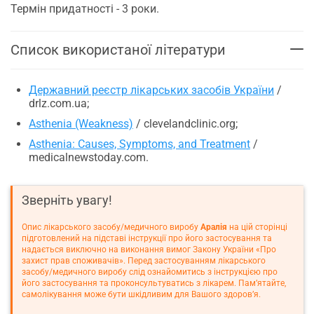
Термін придатності - 3 роки.
Список використаної літератури
Державний реєстр лікарських засобів України
/
drlz.com.ua;
Asthenia (Weakness)
/ clevelandclinic.org;
Asthenia: Causes, Symptoms, and Treatment
/
medicalnewstoday.com.
Зверніть увагу!
Опис лікарського засобу/медичного виробу
Аралія
на цій сторінці
підготовлений на підставі інструкції про його застосування та
надається виключно на виконання вимог Закону України «Про
захист прав споживачів». Перед застосуванням лікарського
засобу/медичного виробу слід ознайомитись з інструкцією про
його застосування та проконсультуватись з лікарем. Пам’ятайте,
самолікування може бути шкідливим для Вашого здоров’я.