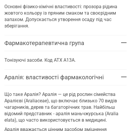
Основні фізико-хімічні властивості: прозора рідина
жовтого кольору із пряним смаком та своєрідним
запахом. Допускається утворення осаду під час
зберігання.
Фармакотерапевтична група
Тонізуючі засоби. Код АТХ А13А.
Аралія: властивості фармакологічні
Що таке Аралія? Аралія — ​​це рід рослин сімейства
Аралієві (Araliaceae), що включає близько 70 видів
чагарників, дерев та багаторічних трав. Найбільш
відомий представник - аралія маньчжурська (Aralia
elata), що часто використовується в медицині.
Аралія вважається цінним засобом зміцнення