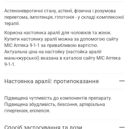
Астеноневротичні стану, астенії, фізична і розумова
перевтома, імпотенція, гіпотонія - у складі комплексної
терапії.
Корисна настоянка аралії для чоловіків та жінок.
Купити настоянку аралії можна за допомогою сайту
МІС Аптека 9-1-1 за привабливою вартістю.
Актуальна ціна на настойку (настойка аралії
маньчжурської) вказана в каталозі сайту МІС Аптека
9-1-1.
Настоянка аралії: протипоказання
Підвищена чутливість до компонентів препарату.
Підвищена збудливість, безсоння, артеріальна
гіпертензія, епілепсія.
Спосіб застосування та дози