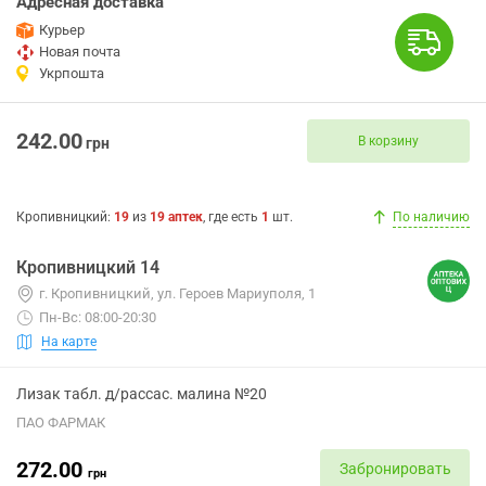
Адресная доставка
Курьер
Новая почта
Укрпошта
242.00
В корзину
грн
Кропивницкий
:
19
из
19
аптек
, где есть
1
шт.
По наличию
Кропивницкий 14
г. Кропивницкий, ул. Героев Мариуполя, 1
Пн-Вс: 08:00-20:30
На карте
Лизак табл. д/рассас. малина №20
ПАО ФАРМАК
272.00
Забронировать
грн