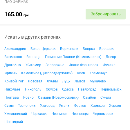
ПАО ФАРМАК
165.00
Забронировать
грн
Искать в других регионах
Александрия
Белая Церковь
Борисполь
Боярка
Бровары
Васильков
Винница
Горишние Плавни (Комсомольск)
Днепр
Дрогобыч
Житомир
Запорожье
Ивано-Франковск
Измаил
Ирпень
Каменское (Днепродзержинск)
Киев
Кременчуг
Кривой Рог
Лозовая
Лубны
Луцк
Львов
Мукачево
Николаев
Никополь
Обухов
Одесса
Павлоград
Первомайск
Полтава
Ровно
Самарь (Новомосковск)
Самбор
Смела
Сумы
Тернополь
Ужгород
Умань
Фастов
Харьков
Херсон
Хмельницкий
Черкассы
Чернигов
Черновцы
Черноморск
Шептицкий