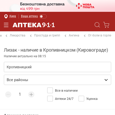
Киев
Ваша аптека
Лекарства
Простуда и грипп
Ангина
От боли в горле
ая
Лизак - наличие в Кропивницком (Кировограде)
Наличие актуально на 08:15
Все в наличии
Аптеки 24/7
Уценка