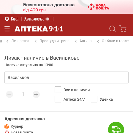
Киев
Ваша аптека
Лекарства
Простуда и грипп
Ангина
От боли в горле
ая
Лизак - наличие в Василькове
Наличие актуально на 13:00
Все в наличии
Аптеки 24/7
Уценка
Адресная доставка
Курьер
Новая почта