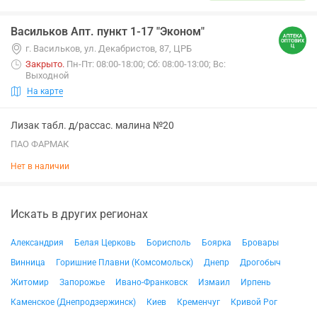
Васильков Апт. пункт 1-17 "Эконом"
г. Васильков, ул. Декабристов, 87, ЦРБ
Закрыто
.
Пн-Пт: 08:00-18:00; Сб: 08:00-13:00; Вс:
Выходной
На карте
Лизак табл. д/рассас. малина №20
ПАО ФАРМАК
Нет в наличии
Искать в других регионах
Александрия
Белая Церковь
Борисполь
Боярка
Бровары
Винница
Горишние Плавни (Комсомольск)
Днепр
Дрогобыч
Житомир
Запорожье
Ивано-Франковск
Измаил
Ирпень
Каменское (Днепродзержинск)
Киев
Кременчуг
Кривой Рог