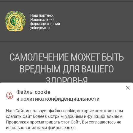
Наш партнер:
Національний
фармацевтичний
університет
САМОЛЕЧЕНИЕ МОЖЕТ БЫТЬ
ВРЕДНЫМ ДЛЯ ВАШЕГО
ЗДОРОВЬЯ
Файлы cookie
ПЕРЕД ПРИМЕНЕНИЕМ ПРЕПАРАТА
и политика конфиденциальности
ПРОКОНСУЛЬТИРУЙТЕСЬ С ВРАЧОМ
Наш Сайт использует файлы cookie, которые помогают нам
✕
ТОВ «АПТЕКА 911.ЮА» Код ЄДРПОУ 43631965.
сделать Сайт более быстрым, удобным и функциональным.
Продолжая просматривать этот Сайт, Вы соглашаетесь на
Отказ от ответственности
использование нами файлов cookie.