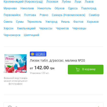
Кропивницкий (Кировоград)
Лозовая
Лубны
Луцк
Львов
Мукачево
Николаев
Никополь
Обухов
Одесса
Павлоград
Первомайск
Полтава
Ровно
Самарь (Новомосковск)
Самбор
Смела
Сумы
Тернополь
Ужгород
Умань
Фастов
Харьков
Херсон
Хмельницкий
Черкассы
Чернигов
Черновцы
Черноморск
Шептицкий
Лизак табл. д/рассас. малина №20
142.00
от
грн
В корзину
Упаковка / 20 шт.
Внешний вид товара
может отличаться от
фотографии