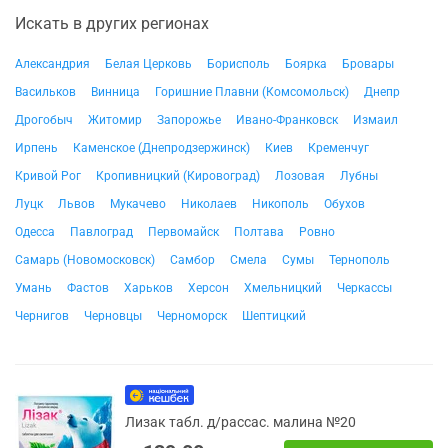
Искать в других регионах
Александрия
Белая Церковь
Борисполь
Боярка
Бровары
Васильков
Винница
Горишние Плавни (Комсомольск)
Днепр
Дрогобыч
Житомир
Запорожье
Ивано-Франковск
Измаил
Ирпень
Каменское (Днепродзержинск)
Киев
Кременчуг
Кривой Рог
Кропивницкий (Кировоград)
Лозовая
Лубны
Луцк
Львов
Мукачево
Николаев
Никополь
Обухов
Одесса
Павлоград
Первомайск
Полтава
Ровно
Самарь (Новомосковск)
Самбор
Смела
Сумы
Тернополь
Умань
Фастов
Харьков
Херсон
Хмельницкий
Черкассы
Чернигов
Черновцы
Черноморск
Шептицкий
Лизак табл. д/рассас. малина №20