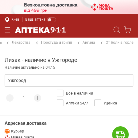
Киев
Ваша аптека
Лекарства
Простуда и грипп
Ангина
От боли в горле
ая
Лизак - наличие в Ужгороде
Наличие актуально на 04:15
Все в наличии
Аптеки 24/7
Уценка
Адресная доставка
Курьер
Новая почта