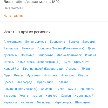
Лизак табл. д/рассас. малина №20
ПАО ФАРМАК
Нет в наличии
Искать в других регионах
Александрия
Белая Церковь
Борисполь
Боярка
Бровары
Васильков
Винница
Горишние Плавни (Комсомольск)
Днепр
Дрогобыч
Житомир
Запорожье
Ивано-Франковск
Измаил
Ирпень
Каменское (Днепродзержинск)
Киев
Кременчуг
Кривой Рог
Кропивницкий (Кировоград)
Лозовая
Лубны
Луцк
Львов
Мукачево
Николаев
Никополь
Обухов
Одесса
Павлоград
Первомайск
Полтава
Самарь (Новомосковск)
Самбор
Смела
Сумы
Тернополь
Ужгород
Умань
Фастов
Харьков
Херсон
Хмельницкий
Черкассы
Чернигов
Черновцы
Черноморск
Шептицкий