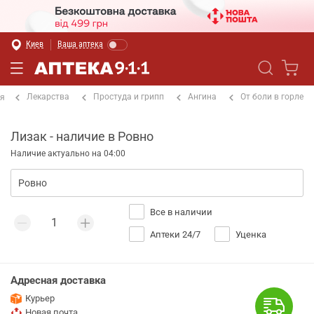
Киев
Ваша аптека
Лекарства
Простуда и грипп
Ангина
От боли в горле
ая
Лизак - наличие в Ровно
Наличие актуально на 04:00
Все в наличии
Аптеки 24/7
Уценка
Адресная доставка
Курьер
Новая почта