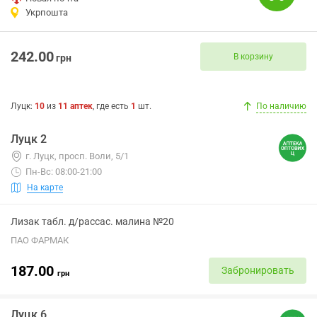
Укрпошта
242.00
В корзину
грн
Луцк
:
10
из
11
аптек
, где есть
1
шт.
По наличию
Луцк 2
г. Луцк, просп. Воли, 5/1
Пн-Вс: 08:00-21:00
На карте
Лизак табл. д/рассас. малина №20
ПАО ФАРМАК
187.00
Забронировать
грн
Луцк 6