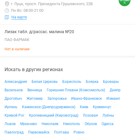
г. Луцк, просп. Президента Грушевского, 22Б
Пн-Вс: 08:00-21:00
На карте
Лизак табл. д/рассас. малина №20
ПАО ФАРМАК
Нет в наличии
Искать в других регионах
Александрия
Белая Церковь
Борисполь
Боярка
Бровары
Васильков
Винница
Горишние Плавни (Комсомольск)
Днепр
Дрогобыч
Житомир
Запорожье
Ивано-Франковск
Измаил
Ирпень
Каменское (Днепродзержинск)
Киев
Кременчуг
Кривой Рог
Кропивницкий (Кировоград)
Лозовая
Лубны
Львов
Мукачево
Николаев
Никополь
Обухов
Одесса
Павлоград
Первомайск
Полтава
Ровно