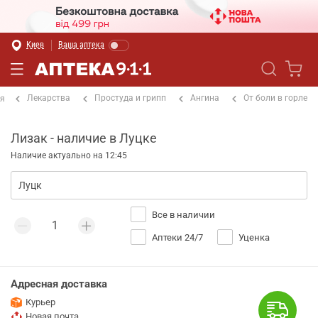
Киев
Ваша аптека
Лекарства
Простуда и грипп
Ангина
От боли в горле
ая
Лизак - наличие в Луцке
Наличие актуально на 12:45
Все в наличии
Аптеки 24/7
Уценка
Адресная доставка
Курьер
Новая почта