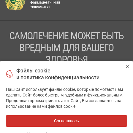
фармацевтичний
університет
САМОЛЕЧЕНИЕ МОЖЕТ БЫТЬ
ВРЕДНЫМ ДЛЯ ВАШЕГО
ЗДОРОВЬЯ
Файлы cookie
ПЕРЕД ПРИМЕНЕНИЕМ ПРЕПАРАТА
и политика конфиденциальности
ПРОКОНСУЛЬТИРУЙТЕСЬ С ВРАЧОМ
Наш Сайт использует файлы cookie, которые помогают нам
✕
ТОВ «АПТЕКА 911.ЮА» Код ЄДРПОУ 43631965.
сделать Сайт более быстрым, удобным и функциональным.
Продолжая просматривать этот Сайт, Вы соглашаетесь на
Отказ от ответственности
использование нами файлов cookie.
© 2014-2026. Медицинская информационная система
АПТЕКА911.ЮА
Соглашаюсь
Все аптеки
на карте
Разработка и поддержка сайта -
wu.ua