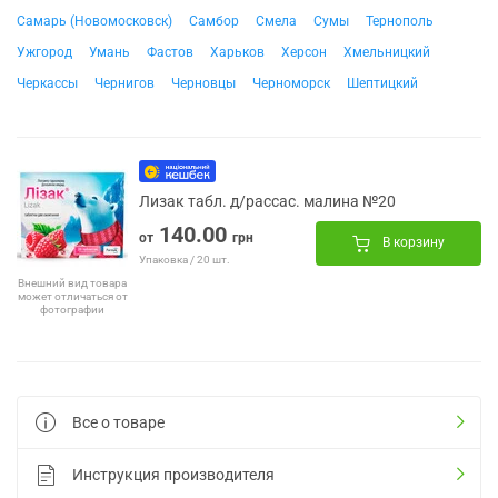
Самарь (Новомосковск)
Самбор
Смела
Сумы
Тернополь
Ужгород
Умань
Фастов
Харьков
Херсон
Хмельницкий
Черкассы
Чернигов
Черновцы
Черноморск
Шептицкий
Лизак табл. д/рассас. малина №20
140.00
от
грн
В корзину
Упаковка / 20 шт.
Внешний вид товара
может отличаться от
фотографии
Все о товаре
Инструкция производителя