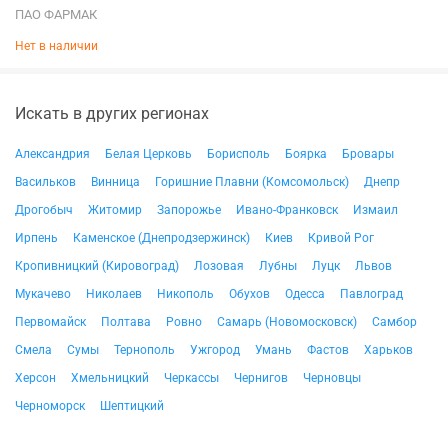
ПАО ФАРМАК
Нет в наличии
Искать в других регионах
Александрия
Белая Церковь
Борисполь
Боярка
Бровары
Васильков
Винница
Горишние Плавни (Комсомольск)
Днепр
Дрогобыч
Житомир
Запорожье
Ивано-Франковск
Измаил
Ирпень
Каменское (Днепродзержинск)
Киев
Кривой Рог
Кропивницкий (Кировоград)
Лозовая
Лубны
Луцк
Львов
Мукачево
Николаев
Никополь
Обухов
Одесса
Павлоград
Первомайск
Полтава
Ровно
Самарь (Новомосковск)
Самбор
Смела
Сумы
Тернополь
Ужгород
Умань
Фастов
Харьков
Херсон
Хмельницкий
Черкассы
Чернигов
Черновцы
Черноморск
Шептицкий