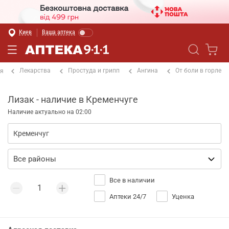
Киев
Ваша аптека
Лекарства
Простуда и грипп
Ангина
От боли в горле
ая
Лизак - наличие в Кременчуге
Наличие актуально на 02:00
Все в наличии
Аптеки 24/7
Уценка