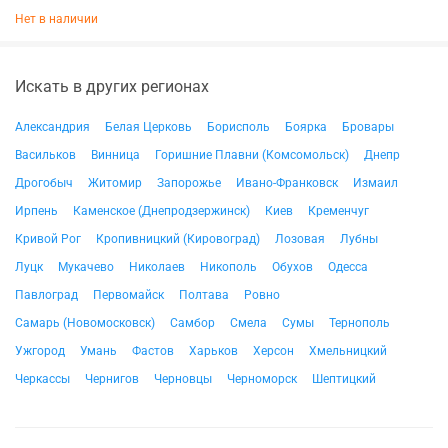
Нет в наличии
Искать в других регионах
Александрия
Белая Церковь
Борисполь
Боярка
Бровары
Васильков
Винница
Горишние Плавни (Комсомольск)
Днепр
Дрогобыч
Житомир
Запорожье
Ивано-Франковск
Измаил
Ирпень
Каменское (Днепродзержинск)
Киев
Кременчуг
Кривой Рог
Кропивницкий (Кировоград)
Лозовая
Лубны
Луцк
Мукачево
Николаев
Никополь
Обухов
Одесса
Павлоград
Первомайск
Полтава
Ровно
Самарь (Новомосковск)
Самбор
Смела
Сумы
Тернополь
Ужгород
Умань
Фастов
Харьков
Херсон
Хмельницкий
Черкассы
Чернигов
Черновцы
Черноморск
Шептицкий