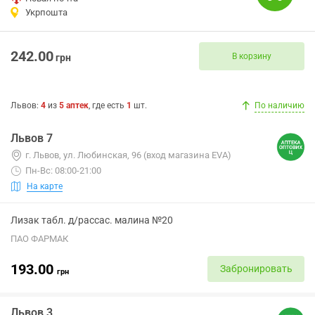
Укрпошта
242.00
В корзину
грн
Львов
:
4
из
5
аптек
, где есть
1
шт.
По наличию
Львов 7
г. Львов, ул. Любинская, 96 (вход магазина EVA)
Пн-Вс: 08:00-21:00
На карте
Лизак табл. д/рассас. малина №20
ПАО ФАРМАК
193.00
Забронировать
грн
Львов 3