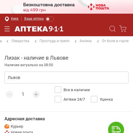
Киев
Ваша аптека
Лекарства
Простуда и грипп
Ангина
От боли в горле
ая
Лизак - наличие в Львове
Наличие актуально на 08:00
Все в наличии
Аптеки 24/7
Уценка
Адресная доставка
Курьер
Новая почта