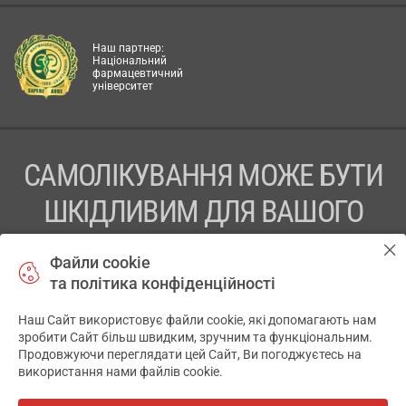
Наш партнер:
Національний
фармацевтичний
університет
САМОЛІКУВАННЯ МОЖЕ БУТИ
ШКІДЛИВИМ ДЛЯ ВАШОГО
ЗДОРОВ’Я
Файли cookie
та політика конфіденційності
ПЕРЕД ЗАСТОСУВАННЯМ ПРЕПАРАТУ ПРОКОНСУЛЬТУЙТЕСЬ
З ЛІКАРЕМ
Наш Сайт використовує файли cookie, які допомагають нам
✕
зробити Сайт більш швидким, зручним та функціональним.
ТОВ «АПТЕКА 911.ЮА» Код ЄДРПОУ 43631965.
Продовжуючи переглядати цей Сайт, Ви погоджуєтесь на
використання нами файлів cookie.
Відмова від відповідальності