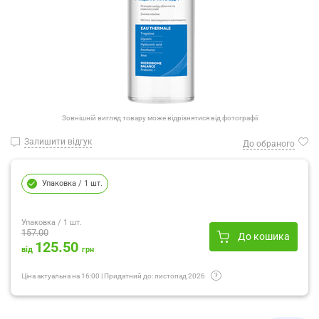
Зовнішній вигляд товару може відрізнятися від фотографії
Залишити відгук
До обраного
Упаковка
/ 1 шт.
Упаковка
/ 1 шт.
157.00
До кошика
125.50
від
грн
Ціна актуальна на
16:00
|
Придатний до:
листопад 2026