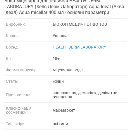
Вода міцелярна для обличчя HEALTH DERM
LABORATORY (Хелс Дерм Лабораторі) Aqua Ideal (Аква
Ідеал) Aqua micellar 400 мл - основні параметри
Виробник:
БІОКОН МЕДИЧНЕ НВО ТОВ
Країна:
Україна
Бренд:
HEALTH DERM LABORATORY
Вік:
18+
Форма випуску:
міцелярна вода
Стать:
жінки
зволоження, демакіяж, делікатне
Призначення:
очищення
Класифікація
мас-маркет
косметики:
Тип шкіри:
всі типи