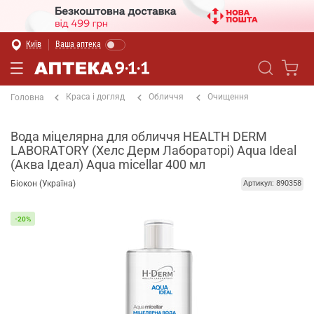
Київ
Ваша аптека
Краса і догляд
Обличчя
Очищення
Головна
Вода міцелярна для обличчя HEALTH DERM
LABORATORY (Хелс Дерм Лабораторі) Aqua Ideal
(Аква Ідеал) Aqua micellar 400 мл
Біокон (Україна)
Артикул: 890358
-20%