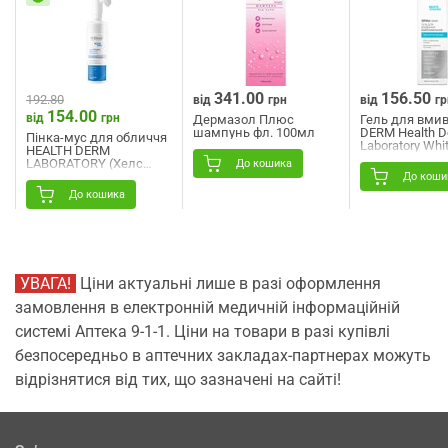
341.00
156.50
192.80
від
грн
від
гр
154.00
від
грн
Дермазол Плюс
Гель для вмив
шампунь фл. 100мл
DERM Health 
Пінка-мус для обличчя
Laboratory Whit
HEALTH DERM
(Вайт Стратед
LABORATORY (Хелс
До кошика
відбілюючий 
Дерм Лабораторі) Aqua
До коши
clean 180 мл
Ideal (Аква Ідеал) Aqua
До кошика
mousse очищуючий 150
мл
УВАГА!
Ціни актуальні лише в разі оформлення
замовлення в електронній медичній інформаційній
системі Аптека 9-1-1. Ціни на товари в разі купівлі
безпосередньо в аптечних закладах-партнерах можуть
відрізнятися від тих, що зазначені на сайті!