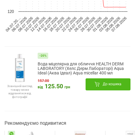
120
07.08.2026
20.07.2026
05.08.2026
18.07.2026
03.08.2026
16.07.2026
01.08.2026
14.07.2026
30.07.2026
12.07.2026
28.07.2026
10.07.2026
26.07.2026
08.07.2026
24.07.2026
06.07.2026
22.07.2026
04.07.20…
-20%
Вода міцелярна для обличчя HEALTH DERM
LABORATORY (Хелс Дерм Лабораторі) Aqua
Ideal (Аква Ідеал) Aqua micellar 400 мл
157.00
До кошика
125.50
Зовнішній вигляд
від
грн
товару може
відрізнятися від
фотографії
Рекомендуємо подивитися