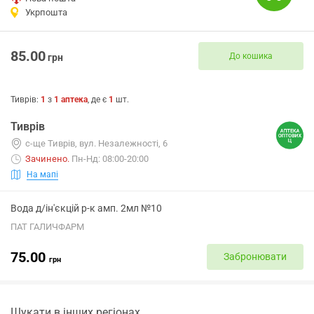
Укрпошта
85.00
До кошика
грн
Тиврів
:
1
з
1
аптека
, де є
1
шт.
Тиврів
с-ще Тиврів, вул. Незалежності, 6
Зачинено
.
Пн-Нд: 08:00-20:00
На мапі
Вода д/ін'єкцій р-к амп. 2мл №10
ПАТ ГАЛИЧФАРМ
75.00
Забронювати
грн
Шукати в інших регіонах