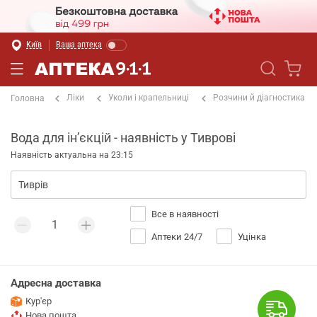
Київ
Ваша аптека
Ліки
Уколи і крапельниці
Розчини й діагностика
Головна
Вода для інʼєкцій - наявність у Тиврові
Наявність актуальна на 23:15
Все в наявності
Аптеки 24/7
Уцінка
Адресна доставка
Кур'єр
Нова пошта