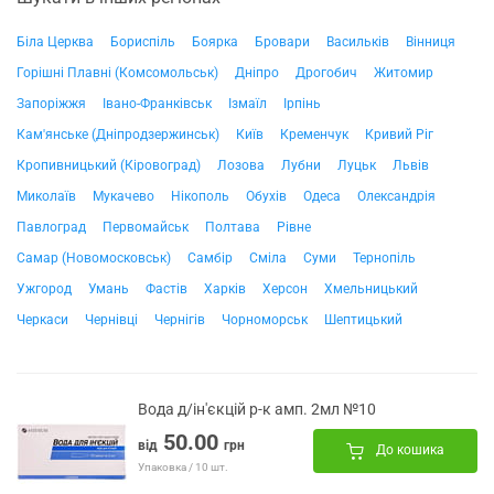
Біла Церква
Бориспіль
Боярка
Бровари
Васильків
Вінниця
Горішні Плавні (Комсомольськ)
Дніпро
Дрогобич
Житомир
Запоріжжя
Івано-Франківськ
Ізмаїл
Ірпінь
Кам'янське (Дніпродзержинськ)
Київ
Кременчук
Кривий Ріг
Кропивницький (Кіровоград)
Лозова
Лубни
Луцьк
Львів
Миколаїв
Мукачево
Нікополь
Обухів
Одеса
Олександрія
Павлоград
Первомайськ
Полтава
Рівне
Самар (Новомосковськ)
Самбір
Сміла
Суми
Тернопіль
Ужгород
Умань
Фастів
Харків
Херсон
Хмельницький
Черкаси
Чернівці
Чернігів
Чорноморськ
Шептицький
Вода д/ін'єкцій р-к амп. 2мл №10
50.00
від
грн
До кошика
Упаковка / 10 шт.