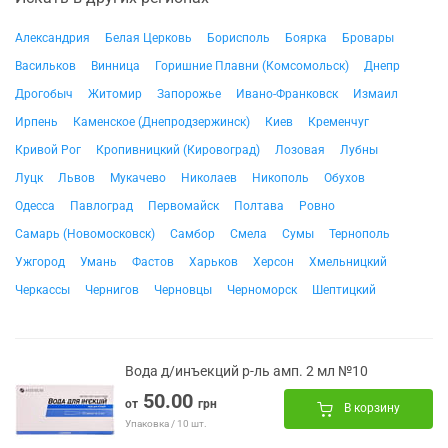
Александрия
Белая Церковь
Борисполь
Боярка
Бровары
Васильков
Винница
Горишние Плавни (Комсомольск)
Днепр
Дрогобыч
Житомир
Запорожье
Ивано-Франковск
Измаил
Ирпень
Каменское (Днепродзержинск)
Киев
Кременчуг
Кривой Рог
Кропивницкий (Кировоград)
Лозовая
Лубны
Луцк
Львов
Мукачево
Николаев
Никополь
Обухов
Одесса
Павлоград
Первомайск
Полтава
Ровно
Самарь (Новомосковск)
Самбор
Смела
Сумы
Тернополь
Ужгород
Умань
Фастов
Харьков
Херсон
Хмельницкий
Черкассы
Чернигов
Черновцы
Черноморск
Шептицкий
Вода д/инъекций р-ль амп. 2 мл №10
50.00
от
грн
В корзину
Упаковка / 10 шт.