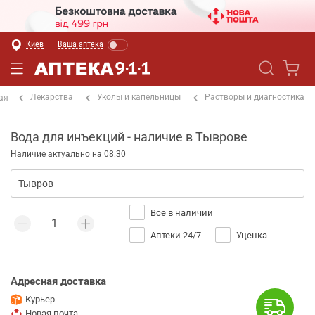
Киев
Ваша аптека
Лекарства
Уколы и капельницы
Растворы и диагностика
ая
Вода для инъекций - наличие в Тыврове
Наличие актуально на 08:30
Все в наличии
Аптеки 24/7
Уценка
Адресная доставка
Курьер
Новая почта