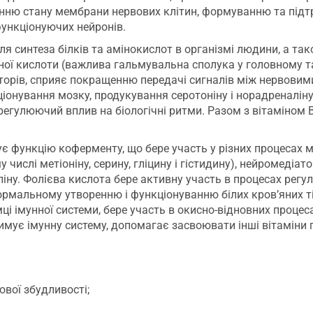
нню стану мембрани нервових клітин, формуванню та підт
ункціонуючих нейронів.
ля синтеза білків та амінокислот в організмі людини, а та
ної кислоти (важлива гальмувальна сполука у головному т
орів, сприяє покращенню передачі сигналів між нервовими
іонування мозку, продукування серотоніну і норадреналіну
є регулюючий вплив на біологічні ритми. Разом з вітаміно
ує функцію коферменту, що бере участь у різних процесах м
у числі метіоніну, серину, гліцину і гістидину), нейромедіато
оліну. Фолієва кислота бере активну участь в процесах регу
рмальному утворенню і функціонуванню білих кров’яних ті
мці імунної системи, бере участь в окисно-відновних процес
имує імунну систему, допомагає засвоювати інші вітаміни г
вої збудливості;