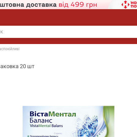
аспокійливі
паковка 20 шт