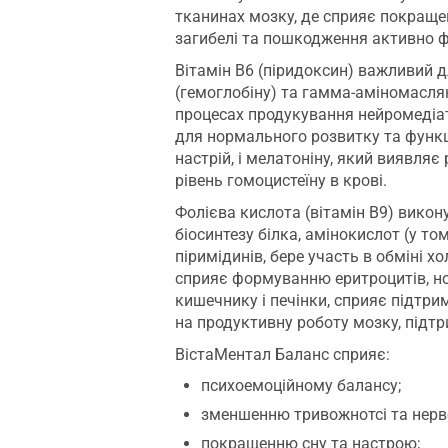
тканинах мозку, де сприяє покраще
загибелі та пошкодження активно ф
Вітамін В6 (піридоксин) важливий д
(гемоглобіну) та гамма-аміномасля
процесах продукування нейромедіат
для нормального розвитку та функц
настрій, і мелатоніну, який виявля
рівень гомоцистеїну в крові.
Фолієва кислота (вітамін В9) викон
біосинтезу білка, амінокислот (у том
піримідинів, бере участь в обміні х
сприяє формуванню еритроцитів, но
кишечнику і печінки, сприяє підтри
на продуктивну роботу мозку, підтр
ВістаМентал Баланс сприяє:
психоемоційному балансу;
зменшенню тривожнотсі та нерво
покращенню сну та настрою;