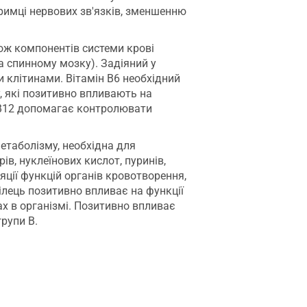
римці нервових зв'язків, зменшенню
кож компонентів системи крові
а спинному мозку). Задіяний у
 клітинами. Вітамін В6 необхідний
, які позитивно впливають на
м B12 допомагає контролювати
етаболізму, необхідна для
рів, нуклеїнових кислот, пуринів,
ляції функцій органів кровотворення,
лець позитивно впливає на функції
ах в організмі. Позитивно впливає
рупи В.