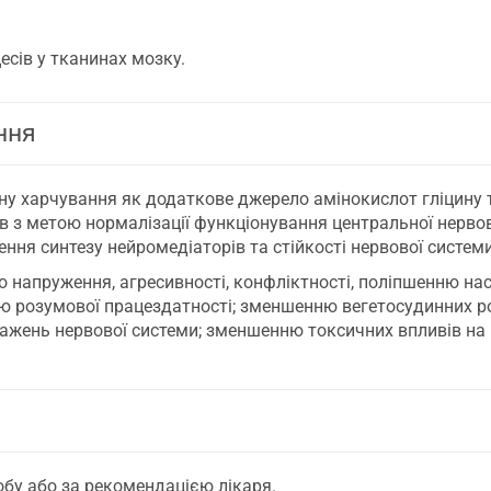
сів у тканинах мозку.
ння
іону харчування як додаткове джерело амінокислот гліцину
атів з метою нормалізації функціонування центральної нерв
ня синтезу нейромедіаторів та стійкості нервової системи
напруження, агресивності, конфліктності, поліпшенню на
ю розумової працездатності; зменшенню вегетосудинних роз
ражень нервової системи; зменшенню токсичних впливів на 
обу або за рекомендацією лікаря.