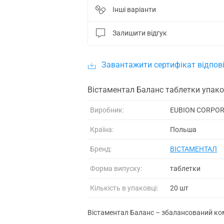
Інші варіанти
Залишити відгук
Завантажити сертифікат відпові
Вістаментал Баланс таблетки упако
Виробник:
EUBION CORPOR
Країна:
Польша
Бренд:
ВІСТАМЕНТАЛ
Форма випуску:
таблетки
Кількість в упаковці:
20 шт
Вістаментал Баланс – збалансований ком