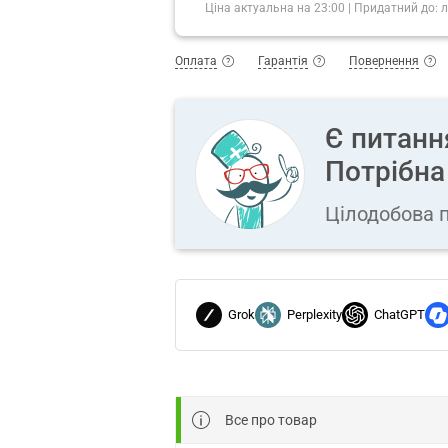
Ціна актуальна на
23:00
|
Придатний до:
л
Оплата
Гарантія
Повернення
Є питанн
Потрібна
Цілодобова п
Grok
Perplexity
ChatGPT
Все про товар