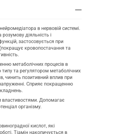
нейромедіатора в нервовій системі.
 розумову діяльність і
функцій, застосовується при
у (покращує кровопостачання та
ивність.
щенню метаболічних процесів в
о типу та регулятором метаболічних
зів, чинить позитивний вплив при
у напруженні. Сприяє покращенню
складнень.
и властивостями. Допомагає
тенціал організму.
овиноградної кислот, які
оботі. Тіамін накопичується в