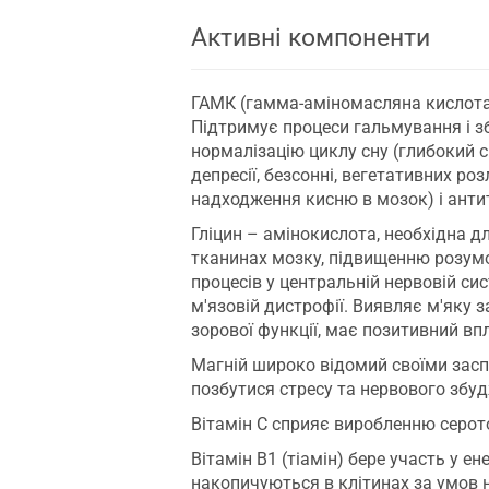
Активні компоненти
ГАМК (гамма-аміномасляна кислота)
Підтримує процеси гальмування і зб
нормалізацію циклу сну (глибокий с
депресії, безсонні, вегетативних 
надходження кисню в мозок) і антит
Гліцин – амінокислота, необхідна д
тканинах мозку, підвищенню розумо
процесів у центральній нервовій сис
м'язовій дистрофії. Виявляє м'яку
зорової функції, має позитивний вп
Магній широко відомий своїми зас
позбутися стресу та нервового збу
Вітамін С сприяє виробленню серото
Вітамін В1 (тіамін) бере участь у е
накопичуються в клітинах за умов н