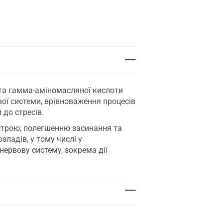
 та гамма-аміномасляної кислоти
ової системи, врівноваження процесів
 до стресів.
строю; полегшенню засинання та
ладів, у тому числі у
нервову систему, зокрема дії