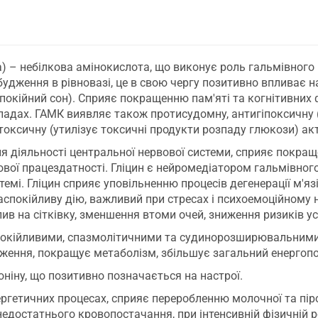
 – небілкова амінокислота, що виконує роль гальмівного 
удження в рівновазі, це в свою чергу позитивно впливає на
покійний сон). Сприяє покращенню пам'яті та когнітивних 
розладах. ГАМК виявляє також протисудомну, антигіпоксичн
оксичну (утилізує токсичні продукти розпаду глюкози) акт
ля діяльності центральної нервової системи, сприяє покра
вої працездатності. Гліцин є нейромедіатором гальмівног
темі. Гліцин сприяє уповільненню процесів дегенерації м'я
 заспокійливу дію, важливий при стресах і психоемоційном
лив на сітківку, зменшення втоми очей, зниження ризиків у
покійливими, спазмолітичними та судинорозширювальним
дження, покращує метаболізм, збільшує загальний енергопо
ніну, що позитивно позначається на настрої.
нергетичних процесах, сприяє переробленню молочної та пір
едостатнього кровопостачання, при інтенсивній фізичній р