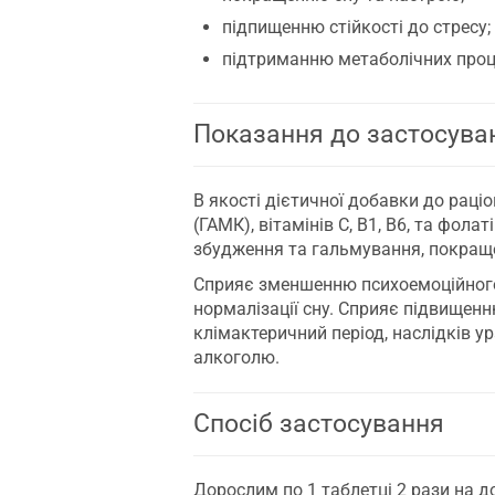
підпищенню стійкості до стресу;
підтриманню метаболічних проце
Показання до застосува
В якості дієтичної добавки до рац
(ГАМК), вітамінів С, В1, В6, та фол
збудження та гальмування, покращен
Сприяє зменшенню психоемоційного 
нормалізації сну. Сприяє підвищенн
клімактеричний період, наслідків у
алкоголю.
Спосіб застосування
Дорослим по 1 таблетці 2 рази на д