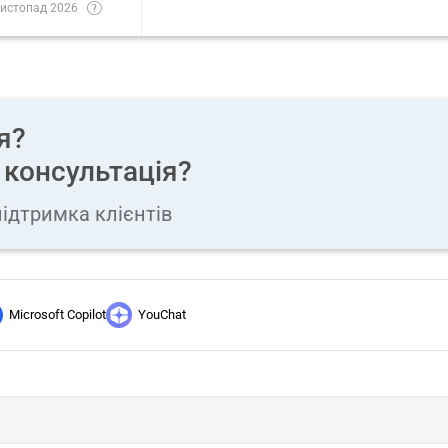
истопад 2026
я?
 консультація?
ідтримка клієнтів
Microsoft Copilot
YouChat