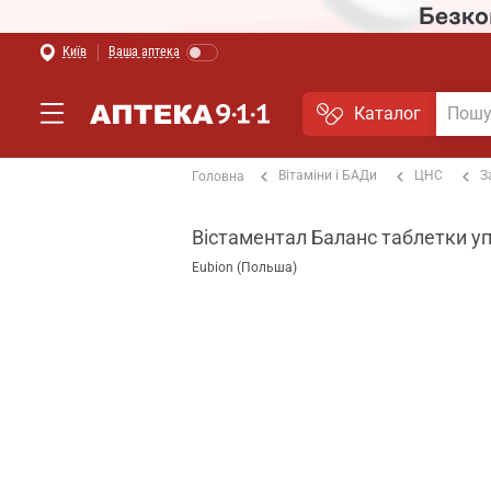
Київ
Ваша аптека
Каталог
Вітаміни і БАДи
ЦНС
З
Головна
Вістаментал Баланс таблетки у
Eubion (Польша)