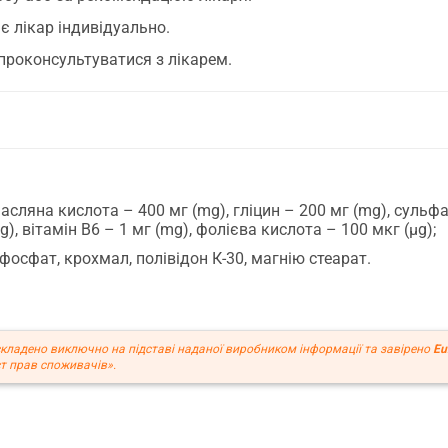
є лікар індивідуально.
роконсультуватися з лікарем.
сляна кислота – 400 мг (mg), гліцин – 200 мг (mg), сульфат
g), вітамін В6 – 1 мг (mg), фолієва кислота – 100 мкг (µg);
осфат, крохмал, полівідон К-30, магнію стеарат.
кладено виключно на підставі наданої виробником інформації та завірено
Eu
т прав споживачів».