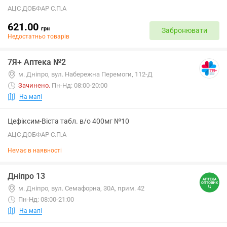
АЦС ДОБФАР С.П.А
621.00
грн
Забронювати
Недостатньо товарів
7Я+ Аптека №2
м. Дніпро, вул. Набережна Перемоги, 112-Д
Зачинено
.
Пн-Нд: 08:00-20:00
На мапі
Цефіксим-Віста табл. в/о 400мг №10
АЦС ДОБФАР С.П.А
Немає в наявності
Дніпро 13
м. Дніпро, вул. Семафорна, 30А, прим. 42
Пн-Нд: 08:00-21:00
На мапі