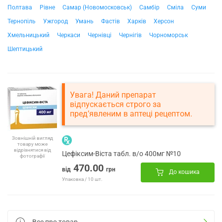
Полтава
Рівне
Самар (Новомосковськ)
Самбір
Сміла
Суми
Тернопіль
Ужгород
Умань
Фастів
Харків
Херсон
Хмельницький
Черкаси
Чернівці
Чернігів
Чорноморськ
Шептицький
Увага! Даний препарат
відпускається строго за
пред’явленим в аптеці рецептом.
Зовнішній вигляд
товару може
відрізнятися від
Цефіксим-Віста табл. в/о 400мг №10
фотографії
470.00
від
грн
До кошика
Упаковка / 10 шт.
Все про товар