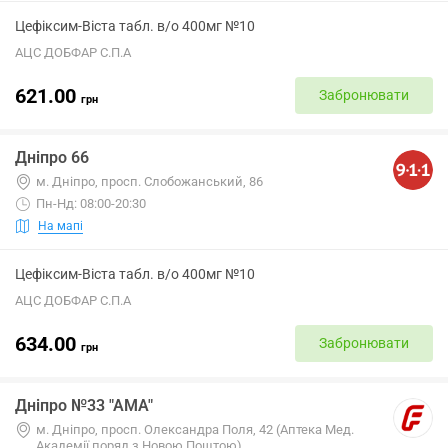
Цефіксим-Віста табл. в/о 400мг №10
АЦС ДОБФАР С.П.А
621.00
Забронювати
грн
Дніпро 66
м. Дніпро, просп. Слобожанський, 86
Пн-Нд: 08:00-20:30
На мапі
Цефіксим-Віста табл. в/о 400мг №10
АЦС ДОБФАР С.П.А
634.00
Забронювати
грн
Дніпро №33 "АМА"
м. Дніпро, просп. Олександра Поля, 42 (Аптека Мед.
Академії поряд з Новою Поштою)