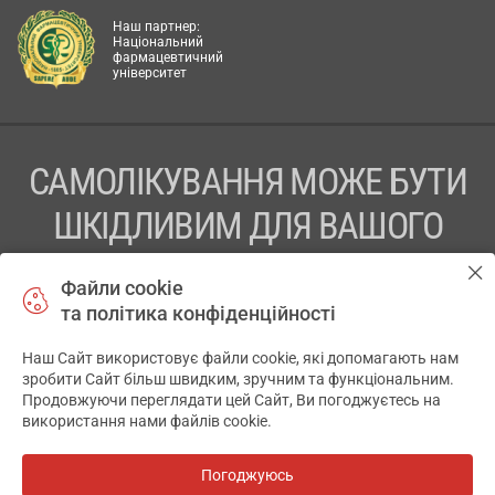
Наш партнер:
Національний
фармацевтичний
університет
САМОЛІКУВАННЯ МОЖЕ БУТИ
ШКІДЛИВИМ ДЛЯ ВАШОГО
ЗДОРОВ’Я
Файли cookie
та політика конфіденційності
ПЕРЕД ЗАСТОСУВАННЯМ ПРЕПАРАТУ ПРОКОНСУЛЬТУЙТЕСЬ
З ЛІКАРЕМ
Наш Сайт використовує файли cookie, які допомагають нам
✕
зробити Сайт більш швидким, зручним та функціональним.
ТОВ «АПТЕКА 911.ЮА» Код ЄДРПОУ 43631965.
Продовжуючи переглядати цей Сайт, Ви погоджуєтесь на
використання нами файлів cookie.
Відмова від відповідальності
© 2014-2026. Медична інформаційна система АПТЕКА911.ЮА
Погоджуюсь
Всі аптеки
на мапі