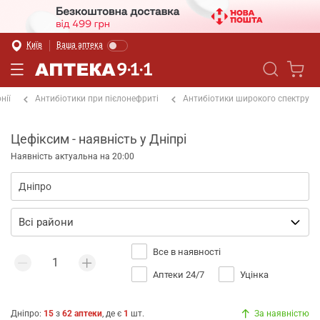
Київ
Ваша аптека
нії
Антибіотики при пієлонефриті
Антибіотики широкого спектру
Цефіксим - наявність у Дніпрі
Наявність актуальна на 20:00
Все в наявності
Аптеки 24/7
Уцінка
Дніпро
:
15
з
62
аптеки
, де є
1
шт.
За наявністю