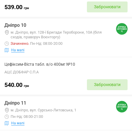
539.00
Забронювати
грн
Дніпро 10
м. Дніпро, вул. 128-ї Бригади Тероборони, 10А (біля
сходів, праворуч Воєнторгу)
Зачинено
.
Пн-Нд: 08:00-20:00
На мапі
Цефіксим-Віста табл. в/о 400мг №10
АЦС ДОБФАР С.П.А
540.00
Забронювати
грн
Дніпро 11
м. Дніпро, вул. Сурсько-Литовська, 1
Пн-Нд: 08:00-21:00
На мапі