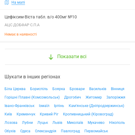
На мапі
Цефіксим-Віста табл. в/о 400мг №10
АЦС ДОБФАР С.П.А
Немає в наявності
Показати всі
Шукати в інших регіонах
Біла Церква
Бориспіль
Боярка
Бровари
Васильків
Вінниця
Горішні Плавні (Комсомольськ)
Дрогобич
Житомир
Запоріжжя
Івано-Франківськ
Ізмаїл
Ірпінь
Кам'янське (Дніпродзержинськ)
Київ
Кременчук
Кривий Ріг
Кропивницький (Кіровоград)
Лозова
Лубни
Луцьк
Львів
Миколаїв
Мукачево
Нікополь
Обухів
Одеса
Олександрія
Павлоград
Первомайськ