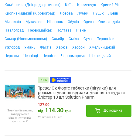
Кам'янське (Дніпродзержинськ)
Київ
Кременчук
Кривий Ріг
Кропивницький (Кіровоград)
Лозова
Лубни
Луцьк
Львів
Миколаїв
Мукачево
Нікополь
Обухів
Одеса
Олександрія
Павлоград
Первомайськ
Полтава
Рівне
Самар (Новомосковськ)
Самбір
Сміла
Суми
Тернопіль
Ужгород
Умань
Фастів
Харків
Херсон
Хмельницький
Черкаси
Чернівці
Чернігів
Чорноморськ
Шептицький
-10%
ТревелОк Форте таблетки (пігулки) для
розсмоктування від захитування та нудоти
блістер 10 шт Solution Pharm
127.00
114.30
До кошика
Зовнішній вигляд
від
грн
товару може
Упаковка / 10 шт.
відрізнятися від
фотографії