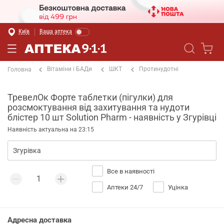
Київ
Ваша аптека
Вітаміни і БАДи
ШКТ
Протинудотні
Головна
ТревелОк Форте таблетки (пігулки) для
розсмоктування від захитування та нудоти
блістер 10 шт Solution Pharm - наявність у Згурівці
Наявність актуальна на 23:15
Все в наявності
Аптеки 24/7
Уцінка
Адресна доставка