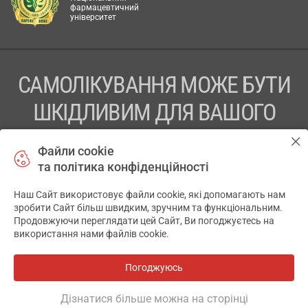
фармацевтичний
університет
САМОЛІКУВАННЯ МОЖЕ БУТИ
ШКІДЛИВИМ ДЛЯ ВАШОГО
ЗДОРОВ’Я
Файли cookie
та політика конфіденційності
ПЕРЕД ЗАСТОСУВАННЯМ ПРЕПАРАТУ ПРОКОНСУЛЬТУЙТЕСЬ
З ЛІКАРЕМ
Наш Сайт використовує файли cookie, які допомагають нам
✕
зробити Сайт більш швидким, зручним та функціональним.
ТОВ «АПТЕКА 911.ЮА» Код ЄДРПОУ 43631965.
Продовжуючи переглядати цей Сайт, Ви погоджуєтесь на
використання нами файлів cookie.
Відмова від відповідальності
© 2014-2026. Медична інформаційна система АПТЕКА911.ЮА
Погоджуюсь
Всі аптеки
на мапі
Розробка і підтримка сайту -
wu.ua
Дізнатися більше можна на сторінці