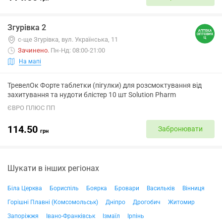
Згурівка 2
с-ще Згурівка, вул. Українська, 11
Зачинено
.
Пн-Нд: 08:00-21:00
На мапі
ТревелОк Форте таблетки (пігулки) для розсмоктування від
захитування та нудоти блістер 10 шт Solution Pharm
ЄВРО ПЛЮС ПП
114.50
Забронювати
грн
Шукати в інших регіонах
Біла Церква
Бориспіль
Боярка
Бровари
Васильків
Вінниця
Горішні Плавні (Комсомольськ)
Дніпро
Дрогобич
Житомир
Запоріжжя
Івано-Франківськ
Ізмаїл
Ірпінь