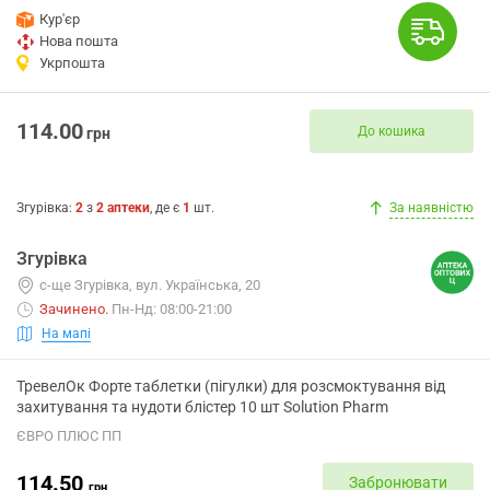
Кур'єр
Нова пошта
Укрпошта
114.00
До кошика
грн
Згурівка
:
2
з
2
аптеки
, де є
1
шт.
За наявністю
Згурівка
с-ще Згурівка, вул. Українська, 20
Зачинено
.
Пн-Нд: 08:00-21:00
На мапі
ТревелОк Форте таблетки (пігулки) для розсмоктування від
захитування та нудоти блістер 10 шт Solution Pharm
ЄВРО ПЛЮС ПП
114.50
Забронювати
грн