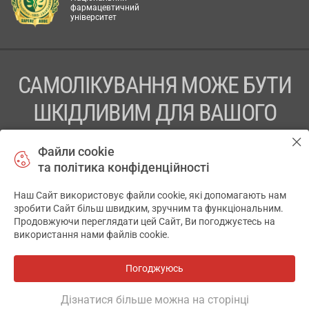
фармацевтичний
університет
САМОЛІКУВАННЯ МОЖЕ БУТИ
ШКІДЛИВИМ ДЛЯ ВАШОГО
ЗДОРОВ’Я
Файли cookie
та політика конфіденційності
ПЕРЕД ЗАСТОСУВАННЯМ ПРЕПАРАТУ ПРОКОНСУЛЬТУЙТЕСЬ
З ЛІКАРЕМ
Наш Сайт використовує файли cookie, які допомагають нам
✕
зробити Сайт більш швидким, зручним та функціональним.
ТОВ «АПТЕКА 911.ЮА» Код ЄДРПОУ 43631965.
Продовжуючи переглядати цей Сайт, Ви погоджуєтесь на
використання нами файлів cookie.
Відмова від відповідальності
© 2014-2026. Медична інформаційна система АПТЕКА911.ЮА
Погоджуюсь
Всі аптеки
на мапі
Розробка і підтримка сайту -
wu.ua
Дізнатися більше можна на сторінці