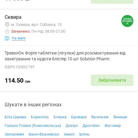
Сквира
м. Сквира, вул. Соборна, 13
Зачинено
.
Пн-Нд: 08:00-21:00
На мапі
ТревелОк Форте таблетки (пігулки) для розсмоктування від
захитування та нудоти блістер 10 шт Solution Pharm
ЄВРО ПЛЮС ПП
114.50
Забронювати
грн
Шукати в інших регіонах
Біла Церква
Бориспіль
Боярка
Бровари
Васильків
Вінниця
Горішні Плавні (Комсомольськ)
Дніпро
Дрогобич
Житомир
Запоріжжя
Івано-Франківськ
Ізмаїл
Ірпінь