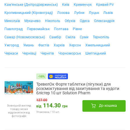
Кам'янське (Дніпродзержинськ)
Київ
Кременчук
Кривий Ріг
Кропивницький (Кіровоград)
Лозова
Лубни
Луцьк
Львів
Миколаїв
Мукачево
Нікополь
Обухів
Одеса
Олександрія
Павлоград
Первомайськ
Полтава
Рівне
Самар (Новомосковськ)
Самбір
Сміла
Суми
Тернопіль
Ужгород
Умань
Фастів
Харків
Херсон
Хмельницький
Черкаси
Чернівці
Чернігів
Чорноморськ
Шептицький
-10%
ТревелОк Форте таблетки (пігулки) для
розсмоктування від захитування та нудоти
блістер 10 шт Solution Pharm
127.00
114.30
До кошика
Зовнішній вигляд
від
грн
товару може
Упаковка / 10 шт.
відрізнятися від
фотографії