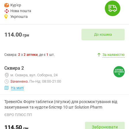
Кур'єр
Нова пошта
Укрпошта
114.00
До кошика
грн
Сквира
:
2
з
2
аптеки
, де є
1
шт.
За наявністю
Сквира 2
м. Сквира, вул. Соборна, 24
Зачинено
.
Пн-Нд: 08:00-21:00
На мапі
ТревелОк Форте таблетки (пігулки) для розсмоктування від
захитування та нудоти блістер 10 шт Solution Pharm
ЄВРО ПЛЮС ПП
114.50
Забронювати
грн