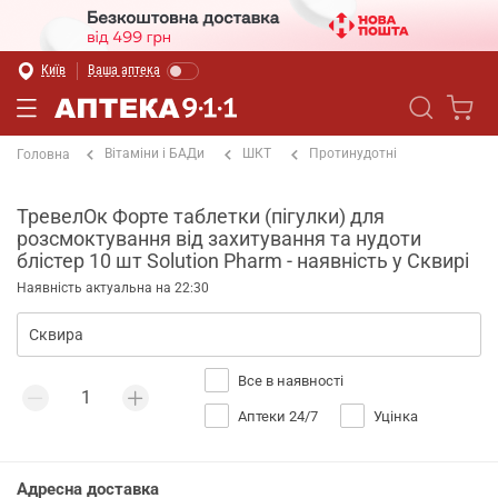
Київ
Ваша аптека
Вітаміни і БАДи
ШКТ
Протинудотні
Головна
ТревелОк Форте таблетки (пігулки) для
розсмоктування від захитування та нудоти
блістер 10 шт Solution Pharm - наявність у Сквирі
Наявність актуальна на 22:30
Все в наявності
Аптеки 24/7
Уцінка
Адресна доставка