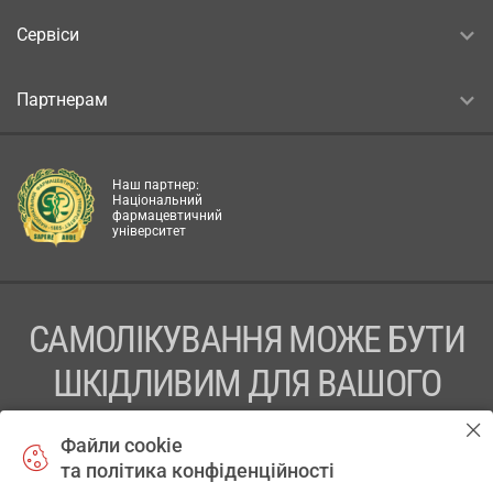
Сервіси
Партнерам
Наш партнер:
Національний
фармацевтичний
університет
САМОЛІКУВАННЯ МОЖЕ БУТИ
ШКІДЛИВИМ ДЛЯ ВАШОГО
ЗДОРОВ’Я
Файли cookie
та політика конфіденційності
ПЕРЕД ЗАСТОСУВАННЯМ ПРЕПАРАТУ ПРОКОНСУЛЬТУЙТЕСЬ