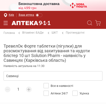
Київ
Ваша аптека
Вітаміни і БАДи
ШКТ
Протинудотні
Головна
ТревелОк Форте таблетки (пігулки) для
розсмоктування від захитування та нудоти
блістер 10 шт Solution Pharm - наявність у
Савинцях (Харківська область)
Наявність актуальна на 11:30
Все в наявності
Аптеки 24/7
Уцінка