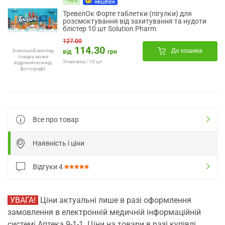
-10%
ТревелОк Форте таблетки (пігулки) для
розсмоктування від захитування та нудоти
блістер 10 шт Solution Pharm
127.00
114.30
До кошика
Зовнішній вигляд
від
грн
товару може
Упаковка / 10 шт.
відрізнятися від
фотографії
Все про товар
Наявність і ціни
Відгуки
4
УВАГА!
Ціни актуальні лише в разі оформлення
замовлення в електронній медичній інформаційній
системі Аптека 9-1-1. Ціни на товари в разі купівлі