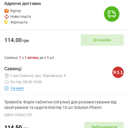
Адресна доставка
Кур'єр
Нова пошта
Укрпошта
114.00
До кошика
грн
Савинці
:
1
з
1
аптека
, де є
1
шт.
Савинці
с-ще Савинці, вул. Харківська, 9
Пн-Нд: 08:00-19:00
На мапі
ТревелОк Форте таблетки (пігулки) для розсмоктування від
захитування та нудоти блістер 10 шт Solution Pharm
ЄВРО ПЛЮС ПП
114.50
Забронювати