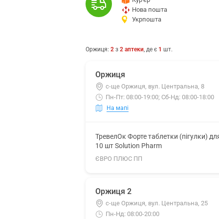
Нова пошта
Укрпошта
Оржиця
:
2
з
2
аптеки
, де є
1
шт.
Оржиця
с-ще Оржиця, вул. Центральна, 8
Пн-Пт: 08:00-19:00; Сб-Нд: 08:00-18:00
На мапі
ТревелОк Форте таблетки (пігулки) дл
10 шт Solution Pharm
ЄВРО ПЛЮС ПП
Оржиця 2
с-ще Оржиця, вул. Центральна, 25
Пн-Нд: 08:00-20:00