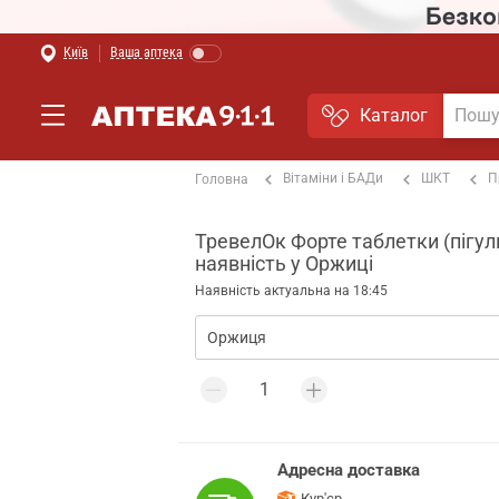
Київ
Ваша аптека
Каталог
Вітаміни і БАДи
ШКТ
П
Головна
ТревелОк Форте таблетки (пігулк
наявність у Оржиці
Наявність актуальна на 18:45
Адресна доставка
Кур'єр