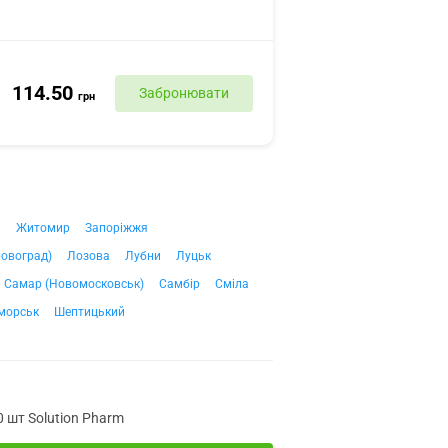
114.50
Забронювати
грн
ч
Житомир
Запоріжжя
ровоград)
Лозова
Лубни
Луцьк
Самар (Новомосковськ)
Самбір
Сміла
морськ
Шептицький
0 шт Solution Pharm