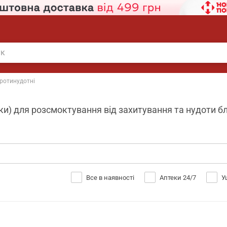
ротинудотні
и) для розсмоктування від захитування та нудоти блі
Все в наявності
Аптеки 24/7
У