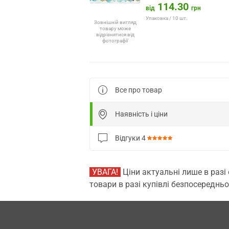
114.30
від
грн
Упаковка / 10 шт.
Зовнішній вигляд
товару може
відрізнятися від
фотографії
Все про товар
Наявність і ціни
Відгуки
4
УВАГА!
Ціни актуальні лише в разі
товари в разі купівлі безпосередньо