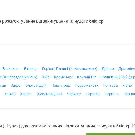
я розсмоктування від захитування та нудоти блістер
Васильків
Вінниця
Горішні Плавні (Комсомольськ)
Дніпро
Дрогоби
е (Дніпродзержинськ)
Київ
Кременчук
Кривий Ріг
Кропивницький (Кі
ухів
Одеса
Олександрія
Павлоград
Первомайськ
Полтава
Рівне
Харків
Херсон
Хмельницький
Черкаси
Чернівці
Чернігів
Чорно
 (пігулки) для розсмоктування від захитування та нудоти блістер 1