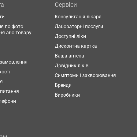
га
Сервіси
ти
Консультація лікаря
я по фото
Лабораторні послуги
ня або товару
Доступні ліки
Дисконтна картка
Ваша аптека
 замовлення
Довідник ліків
кості
Симптоми і захворювання
ня
Бренди
 питання
Виробники
елефони
рам