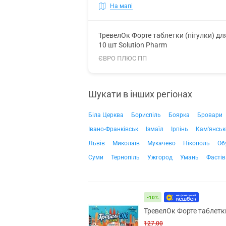
На мапі
ТревелОк Форте таблетки (пігулки) дл
10 шт Solution Pharm
ЄВРО ПЛЮС ПП
Шукати в інших регіонах
Біла Церква
Бориспіль
Боярка
Бровари
Івано-Франківськ
Ізмаїл
Ірпінь
Кам'янськ
Львів
Миколаїв
Мукачево
Нікополь
Об
Суми
Тернопіль
Ужгород
Умань
Фастів
-10%
ТревелОк Форте таблетки
127.00