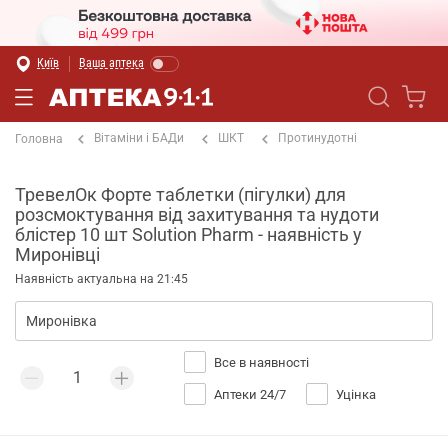
Київ
Ваша аптека
Вітаміни і БАДи
ШКТ
Протинудотні
Головна
ТревелОк Форте таблетки (пігулки) для
розсмоктування від захитування та нудоти
блістер 10 шт Solution Pharm - наявність у
Миронівці
Наявність актуальна на 21:45
Все в наявності
Аптеки 24/7
Уцінка