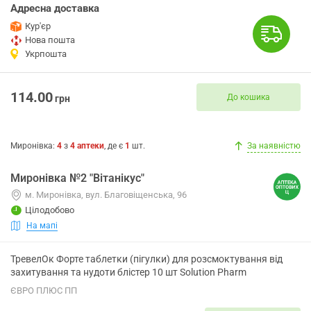
Адресна доставка
Кур'єр
Нова пошта
Укрпошта
114.00
До кошика
грн
Миронівка
:
4
з
4
аптеки
, де є
1
шт.
За наявністю
Миронівка №2 "Вітанікус"
м. Миронівка, вул. Благовіщенська, 96
Цілодобово
На мапі
ТревелОк Форте таблетки (пігулки) для розсмоктування від
захитування та нудоти блістер 10 шт Solution Pharm
ЄВРО ПЛЮС ПП