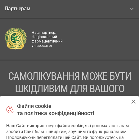
Партнерам
Наш партнер:
Національний
фармацевтичний
університет
САМОЛІКУВАННЯ МОЖЕ БУТИ
ШКІДЛИВИМ ДЛЯ ВАШОГО
ЗДОРОВ’Я
Файли cookie
та політика конфіденційності
ПЕРЕД ЗАСТОСУВАННЯМ ПРЕПАРАТУ ПРОКОНСУЛЬТУЙТЕСЬ
З ЛІКАРЕМ
Наш Сайт використовує файли cookie, які допомагають нам
✕
зробити Сайт більш швидким, зручним та функціональним.
ТОВ «АПТЕКА 911.ЮА» Код ЄДРПОУ 43631965.
Продовжуючи переглядати цей Сайт, Ви погоджуєтесь на