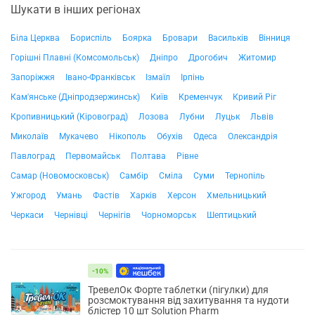
Шукати в інших регіонах
Біла Церква
Бориспіль
Боярка
Бровари
Васильків
Вінниця
Горішні Плавні (Комсомольськ)
Дніпро
Дрогобич
Житомир
Запоріжжя
Івано-Франківськ
Ізмаїл
Ірпінь
Кам'янське (Дніпродзержинськ)
Київ
Кременчук
Кривий Ріг
Кропивницький (Кіровоград)
Лозова
Лубни
Луцьк
Львів
Миколаїв
Мукачево
Нікополь
Обухів
Одеса
Олександрія
Павлоград
Первомайськ
Полтава
Рівне
Самар (Новомосковськ)
Самбір
Сміла
Суми
Тернопіль
Ужгород
Умань
Фастів
Харків
Херсон
Хмельницький
Черкаси
Чернівці
Чернігів
Чорноморськ
Шептицький
-10%
ТревелОк Форте таблетки (пігулки) для
розсмоктування від захитування та нудоти
блістер 10 шт Solution Pharm