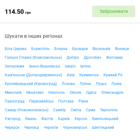
114.50
Забронювати
грн
Шукати в інших регіонах
Біла Церква
Бориспіль
Боярка
Бровари
Васильків
Вінниця
Горішні Плавні (Комсомольськ)
Дніпро
Дрогобич
Житомир
Запоріжжя
Івано-Франківськ
Ізмаїл
Ірпінь
Кам'янське (Дніпродзержинськ)
Київ
Кременчук
Кривий Ріг
Кропивницький (Кіровоград)
Лозова
Лубни
Луцьк
Львів
Миколаїв
Мукачево
Нікополь
Обухів
Одеса
Олександрія
Павлоград
Первомайськ
Полтава
Рівне
Самар (Новомосковськ)
Самбір
Сміла
Суми
Тернопіль
Ужгород
Умань
Фастів
Харків
Херсон
Хмельницький
Черкаси
Чернівці
Чернігів
Чорноморськ
Шептицький