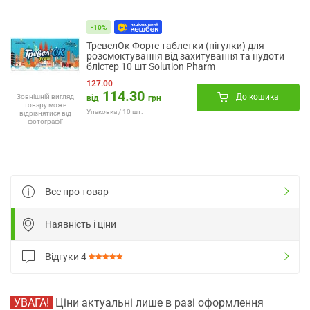
-10%
ТревелОк Форте таблетки (пігулки) для
розсмоктування від захитування та нудоти
блістер 10 шт Solution Pharm
127.00
114.30
До кошика
Зовнішній вигляд
від
грн
товару може
Упаковка / 10 шт.
відрізнятися від
фотографії
Все про товар
Наявність і ціни
Відгуки
4
УВАГА!
Ціни актуальні лише в разі оформлення