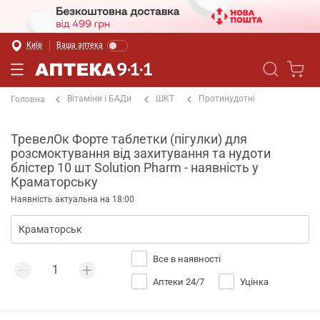
Київ
Ваша аптека
Вітаміни і БАДи
ШКТ
Протинудотні
Головна
ТревелОк Форте таблетки (пігулки) для
розсмоктування від захитування та нудоти
блістер 10 шт Solution Pharm - наявність у
Краматорську
Наявність актуальна на 18:00
Все в наявності
Аптеки 24/7
Уцінка