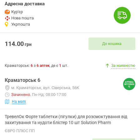
Адресна доставка
Кур'єр
Нова пошта
Укрпошта
114.00
До кошика
грн
Краматорськ
:
6
з
6
аптек
, де є
1
шт.
За наявністю
Краматорськ 6
м. Краматорськ, вул. Сіверська, 56К
Зачинено
.
Пн-Нд: 08:00-17:00
На мапі
ТревелОк Форте таблетки (пігулки) для розсмоктування від
захитування та нудоти блістер 10 шт Solution Pharm
ЄВРО ПЛЮС ПП