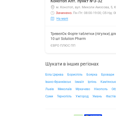
Конотоп Апт. пункт №3-32
м. Конотоп, вул. Миколи Амосова, 5,
Зачинено
.
Пн-Пт: 08:00-19:00; Сб-Нд: 0
На мапі
ТревелОк Форте таблетки (пігулки) дл
10 шт Solution Pharm
ЄВРО ПЛЮС ПП
Шукати в інших регіонах
Біла Церква
Бориспіль
Боярка
Бровари
Івано-Франківськ
Ізмаїл
Ірпінь
Кам'янськ
Львів
Миколаїв
Мукачево
Нікополь
Об
Суми
Тернопіль
Ужгород
Умань
Фастів