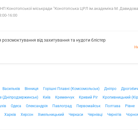
 КНП Конотопської міськради "Конотопська ЦРЛ ім.академіка М. Давидова
8:00-16:00
я розсмоктування від захитування та нудоти блістер
Н
Васильків
Вінниця
Горішні Плавні (Комсомольськ)
Дніпро
Дрогоби
е (Дніпродзержинськ)
Київ
Кременчук
Кривий Ріг
Кропивницький (Кі
ухів
Одеса
Олександрія
Павлоград
Первомайськ
Полтава
Рівне
Харків
Херсон
Хмельницький
Черкаси
Чернівці
Чернігів
Чорно