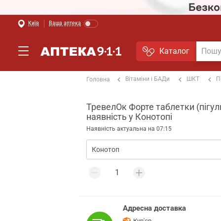
Київ
Ваша аптека
Каталог
Вітаміни і БАДи
ШКТ
П
Головна
ТревелОк Форте таблетки (пігулк
наявність у Конотопі
Наявність актуальна на 07:15
Адресна доставка
Кур'єр