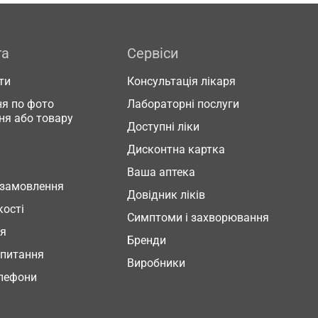
га
Сервіси
ти
Консультація лікаря
я по фото
Лабораторні послуги
ня або товару
Доступні ліки
Дисконтна картка
Ваша аптека
 замовлення
Довідник ліків
кості
Симптоми і захворювання
ня
Бренди
 питання
Виробники
елефони