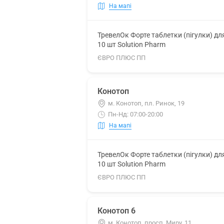
На мапі
ТревелОк Форте таблетки (пігулки) дл
10 шт Solution Pharm
ЄВРО ПЛЮС ПП
Конотоп
м. Конотоп, пл. Ринок, 19
Пн-Нд: 07:00-20:00
На мапі
ТревелОк Форте таблетки (пігулки) дл
10 шт Solution Pharm
ЄВРО ПЛЮС ПП
Конотоп 6
м. Конотоп, просп. Миру, 11