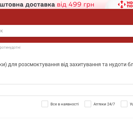
ротинудотні
и) для розсмоктування від захитування та нудоти блі
Все в наявності
Аптеки 24/7
У