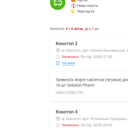
Нова пошта
Укрпошта
Конотоп
:
4
з
6
аптек
, де є
1
шт.
Конотоп 2
м. Конотоп, вул. Євгена Коновальця, 
Зачинено
.
Пн-Нд: 08:00-21:00
На мапі
ТревелОк Форте таблетки (пігулки) дл
10 шт Solution Pharm
ЄВРО ПЛЮС ПП
Конотоп 4
м. Конотоп, вул. Успенсько-Троїцька,
Зачинено
.
Пн-Нд: 08:00-20:00