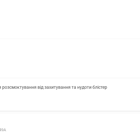
1
я розсмоктування від захитування та нудоти блістер
 49А