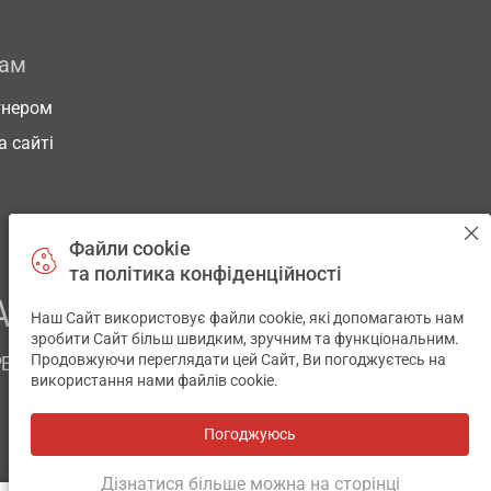
рам
тнером
а сайті
Файли cookie
та політика конфіденційності
АШОГО ЗДОРОВ’Я
Наш Сайт використовує файли cookie, які допомагають нам
✕
зробити Сайт більш швидким, зручним та функціональним.
Продовжуючи переглядати цей Сайт, Ви погоджуєтесь на
РЕМ
використання нами файлів cookie.
Погоджуюсь
Всі аптеки
на мапі
Розробка і підтримка сайту -
wu.ua
Дізнатися більше можна на сторінці