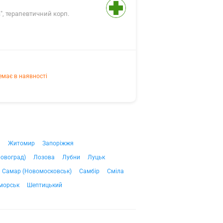
", терапевтичний корп.
емає в наявності
ч
Житомир
Запоріжжя
ровоград)
Лозова
Лубни
Луцьк
Самар (Новомосковськ)
Самбір
Сміла
морськ
Шептицький