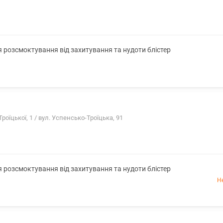
я розсмоктування від захитування та нудоти блістер
роїцької, 1 / вул. Успенсько-Троїцька, 91
я розсмоктування від захитування та нудоти блістер
Н