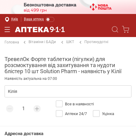
Київ
Ваша аптека
Вітаміни і БАДи
ШКТ
Протинудотні
Головна
ТревелОк Форте таблетки (пігулки) для
розсмоктування від захитування та нудоти
блістер 10 шт Solution Pharm - наявність у Кілії
Наявність актуальна на 07:00
Все в наявності
Аптеки 24/7
Уцінка
Адресна доставка