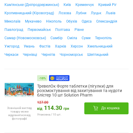
Кам'янське (Дніпродзержинськ)
Київ
Кременчук
Кривий Ріг
Кропивницький (Кіровоград)
Лозова
Лубни
Луцьк
Львів
Миколаїв
Мукачево
Нікополь
Обухів
Одеса
Олександрія
Павлоград
Первомайськ
Полтава
Рівне
Самар (Новомосковськ)
Самбір
Сміла
Суми
Тернопіль
Ужгород
Умань
Фастів
Харків
Херсон
Хмельницький
Черкаси
Чернівці
Чернігів
Чорноморськ
Шептицький
-10%
ТревелОк Форте таблетки (пігулки) для
розсмоктування від захитування та нудоти
блістер 10 шт Solution Pharm
127.00
114.30
До кошика
Зовнішній вигляд
від
грн
товару може
Упаковка / 10 шт.
відрізнятися від
фотографії