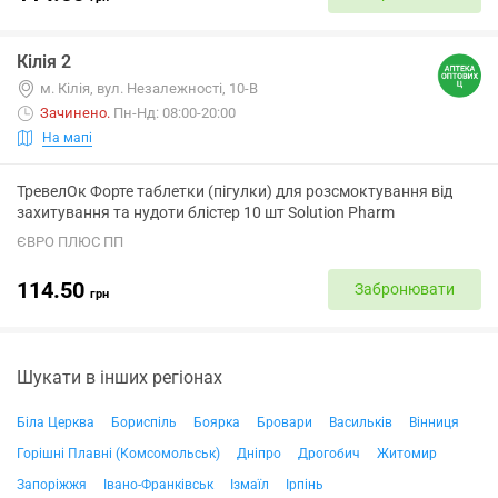
Кілія 2
м. Кілія, вул. Незалежності, 10-В
Зачинено
.
Пн-Нд: 08:00-20:00
На мапі
ТревелОк Форте таблетки (пігулки) для розсмоктування від
захитування та нудоти блістер 10 шт Solution Pharm
ЄВРО ПЛЮС ПП
114.50
Забронювати
грн
Шукати в інших регіонах
Біла Церква
Бориспіль
Боярка
Бровари
Васильків
Вінниця
Горішні Плавні (Комсомольськ)
Дніпро
Дрогобич
Житомир
Запоріжжя
Івано-Франківськ
Ізмаїл
Ірпінь