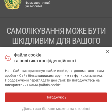
фармацевтичний
університет
САМОЛІКУВАННЯ МОЖЕ БУТИ
ШКІДЛИВИМ ДЛЯ ВАШОГО
ЗДОРОВ’Я
Файли cookie
та політика конфіденційності
ПЕРЕД ЗАСТОСУВАННЯМ ПРЕПАРАТУ ПРОКОНСУЛЬТУЙТЕСЬ
З ЛІКАРЕМ
Наш Сайт використовує файли cookie, які допомагають нам
✕
зробити Сайт більш швидким, зручним та функціональним.
ТОВ «АПТЕКА 911.ЮА» Код ЄДРПОУ 43631965.
Продовжуючи переглядати цей Сайт, Ви погоджуєтесь на
використання нами файлів cookie.
Відмова від відповідальності
© 2014-2026. Медична інформаційна система АПТЕКА911.ЮА
Погоджуюсь
Всі аптеки
на мапі
Розробка і підтримка сайту -
wu.ua
Дізнатися більше можна на сторінці