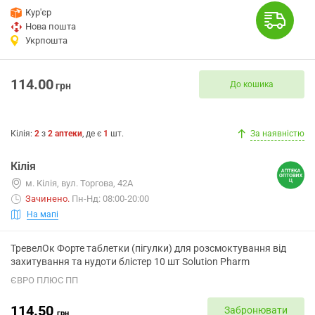
Кур'єр
Нова пошта
Укрпошта
114.00
До кошика
грн
Кілія
:
2
з
2
аптеки
, де є
1
шт.
За наявністю
Кілія
м. Кілія, вул. Торгова, 42А
Зачинено
.
Пн-Нд: 08:00-20:00
На мапі
ТревелОк Форте таблетки (пігулки) для розсмоктування від
захитування та нудоти блістер 10 шт Solution Pharm
ЄВРО ПЛЮС ПП
114.50
Забронювати
грн