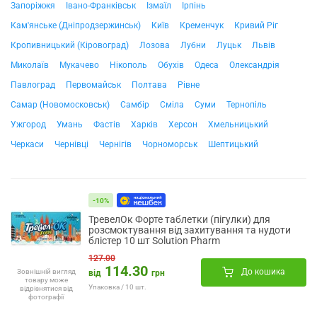
Запоріжжя
Івано-Франківськ
Ізмаїл
Ірпінь
Кам'янське (Дніпродзержинськ)
Київ
Кременчук
Кривий Ріг
Кропивницький (Кіровоград)
Лозова
Лубни
Луцьк
Львів
Миколаїв
Мукачево
Нікополь
Обухів
Одеса
Олександрія
Павлоград
Первомайськ
Полтава
Рівне
Самар (Новомосковськ)
Самбір
Сміла
Суми
Тернопіль
Ужгород
Умань
Фастів
Харків
Херсон
Хмельницький
Черкаси
Чернівці
Чернігів
Чорноморськ
Шептицький
-10%
ТревелОк Форте таблетки (пігулки) для
розсмоктування від захитування та нудоти
блістер 10 шт Solution Pharm
127.00
114.30
До кошика
Зовнішній вигляд
від
грн
товару може
Упаковка / 10 шт.
відрізнятися від
фотографії