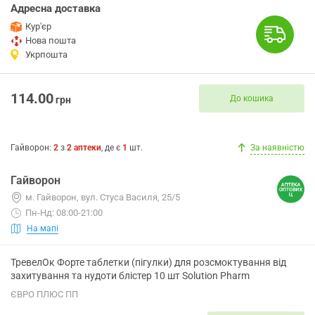
Адресна доставка
Кур'єр
Нова пошта
Укрпошта
114.00
До кошика
грн
Гайворон
:
2
з
2
аптеки
, де є
1
шт.
За наявністю
Гайворон
м. Гайворон, вул. Стуса Василя, 25/5
Пн-Нд: 08:00-21:00
На мапі
ТревелОк Форте таблетки (пігулки) для розсмоктування від
захитування та нудоти блістер 10 шт Solution Pharm
ЄВРО ПЛЮС ПП