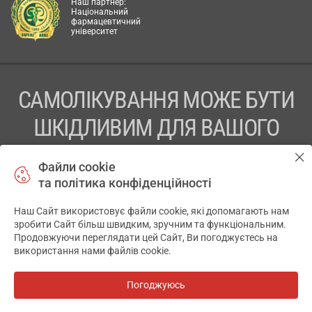
Наш партнер:
Національний
фармацевтичний
університет
САМОЛІКУВАННЯ МОЖЕ БУТИ
ШКІДЛИВИМ ДЛЯ ВАШОГО
ЗДОРОВ’Я
Файли cookie
та політика конфіденційності
ПЕРЕД ЗАСТОСУВАННЯМ ПРЕПАРАТУ ПРОКОНСУЛЬТУЙТЕСЬ
З ЛІКАРЕМ
Наш Сайт використовує файли cookie, які допомагають нам
✕
зробити Сайт більш швидким, зручним та функціональним.
ТОВ «АПТЕКА 911.ЮА» Код ЄДРПОУ 43631965.
Продовжуючи переглядати цей Сайт, Ви погоджуєтесь на
використання нами файлів cookie.
Відмова від відповідальності
© 2014-2026. Медична інформаційна система АПТЕКА911.ЮА
Погоджуюсь
Всі аптеки
на мапі
Розробка і підтримка сайту -
wu.ua