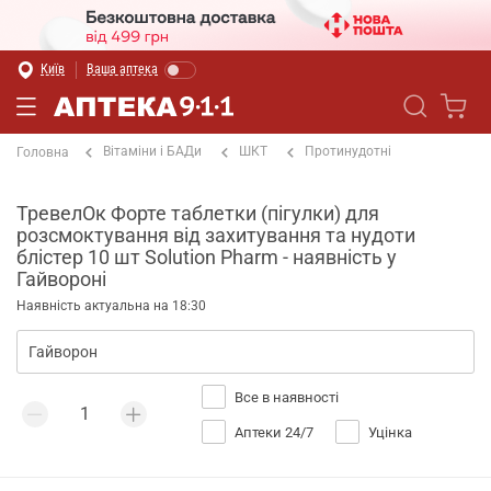
Київ
Ваша аптека
Вітаміни і БАДи
ШКТ
Протинудотні
Головна
ТревелОк Форте таблетки (пігулки) для
розсмоктування від захитування та нудоти
блістер 10 шт Solution Pharm - наявність у
Гайвороні
Наявність актуальна на 18:30
Все в наявності
Аптеки 24/7
Уцінка