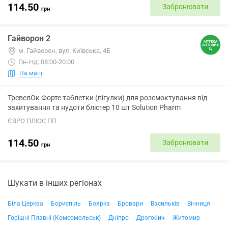
114.50
Забронювати
грн
Гайворон 2
м. Гайворон, вул. Київська, 4Б
Пн-Нд: 08:00-20:00
На мапі
ТревелОк Форте таблетки (пігулки) для розсмоктування від
захитування та нудоти блістер 10 шт Solution Pharm
ЄВРО ПЛЮС ПП
114.50
Забронювати
грн
Шукати в інших регіонах
Біла Церква
Бориспіль
Боярка
Бровари
Васильків
Вінниця
Горішні Плавні (Комсомольськ)
Дніпро
Дрогобич
Житомир