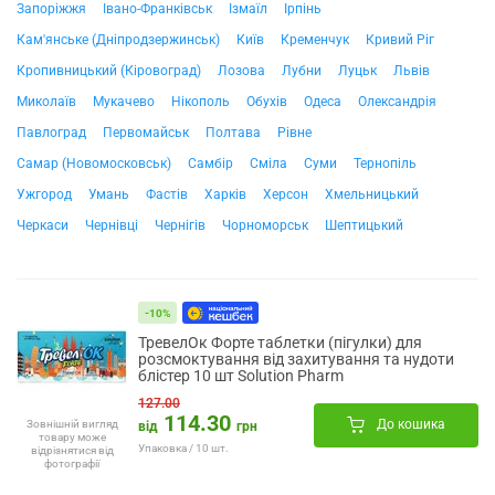
Запоріжжя
Івано-Франківськ
Ізмаїл
Ірпінь
Кам'янське (Дніпродзержинськ)
Київ
Кременчук
Кривий Ріг
Кропивницький (Кіровоград)
Лозова
Лубни
Луцьк
Львів
Миколаїв
Мукачево
Нікополь
Обухів
Одеса
Олександрія
Павлоград
Первомайськ
Полтава
Рівне
Самар (Новомосковськ)
Самбір
Сміла
Суми
Тернопіль
Ужгород
Умань
Фастів
Харків
Херсон
Хмельницький
Черкаси
Чернівці
Чернігів
Чорноморськ
Шептицький
-10%
ТревелОк Форте таблетки (пігулки) для
розсмоктування від захитування та нудоти
блістер 10 шт Solution Pharm
127.00
114.30
До кошика
Зовнішній вигляд
від
грн
товару може
Упаковка / 10 шт.
відрізнятися від
фотографії