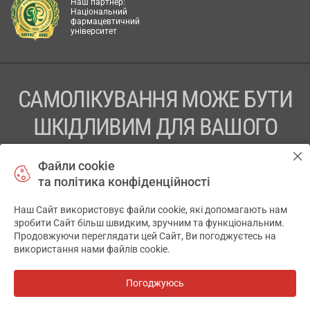
Наш партнер:
Національний
фармацевтичний
університет
САМОЛІКУВАННЯ МОЖЕ БУТИ
ШКІДЛИВИМ ДЛЯ ВАШОГО
ЗДОРОВ’Я
Файли cookie
та політика конфіденційності
ПЕРЕД ЗАСТОСУВАННЯМ ПРЕПАРАТУ ПРОКОНСУЛЬТУЙТЕСЬ
З ЛІКАРЕМ
Наш Сайт використовує файли cookie, які допомагають нам
✕
зробити Сайт більш швидким, зручним та функціональним.
ТОВ «АПТЕКА 911.ЮА» Код ЄДРПОУ 43631965.
Продовжуючи переглядати цей Сайт, Ви погоджуєтесь на
використання нами файлів cookie.
Відмова від відповідальності
© 2014-2026. Медична інформаційна система АПТЕКА911.ЮА
Погоджуюсь
Всі аптеки
на мапі
Розробка і підтримка сайту -
wu.ua