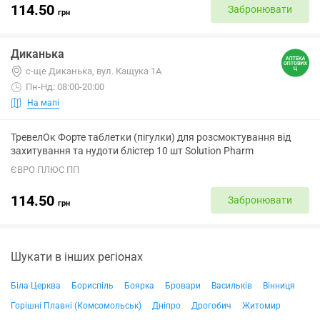
114.50
Забронювати
грн
Диканька
с-ще Диканька, вул. Кащука 1А
Пн-Нд: 08:00-20:00
На мапі
ТревелОк Форте таблетки (пігулки) для розсмоктування від
захитування та нудоти блістер 10 шт Solution Pharm
ЄВРО ПЛЮС ПП
114.50
Забронювати
грн
Шукати в інших регіонах
Біла Церква
Бориспіль
Боярка
Бровари
Васильків
Вінниця
Горішні Плавні (Комсомольськ)
Дніпро
Дрогобич
Житомир