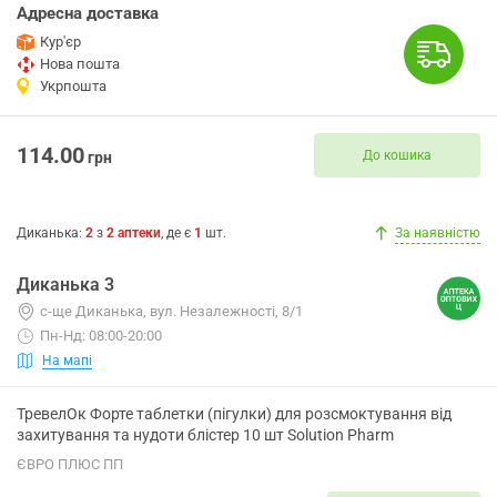
Адресна доставка
Кур'єр
Нова пошта
Укрпошта
114.00
До кошика
грн
Диканька
:
2
з
2
аптеки
, де є
1
шт.
За наявністю
Диканька 3
с-ще Диканька, вул. Незалежності, 8/1
Пн-Нд: 08:00-20:00
На мапі
ТревелОк Форте таблетки (пігулки) для розсмоктування від
захитування та нудоти блістер 10 шт Solution Pharm
ЄВРО ПЛЮС ПП