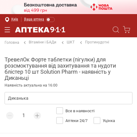
Київ
Ваша аптека
Вітаміни і БАДи
ШКТ
Протинудотні
Головна
ТревелОк Форте таблетки (пігулки) для
розсмоктування від захитування та нудоти
блістер 10 шт Solution Pharm - наявність у
Диканьці
Наявність актуальна на 16:00
Все в наявності
Аптеки 24/7
Уцінка