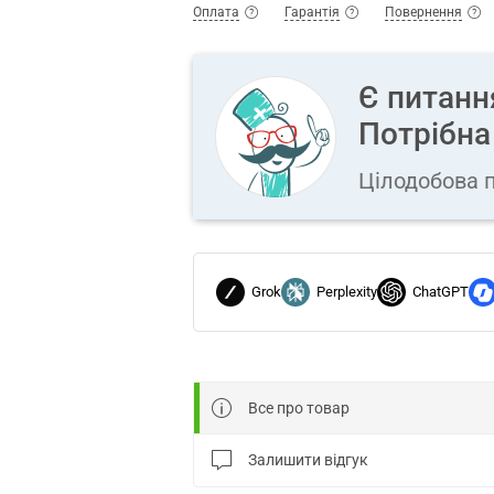
Оплата
Гарантія
Повернення
Є питанн
Потрібна
Цілодобова п
Grok
Perplexity
ChatGPT
Все про товар
Залишити відгук