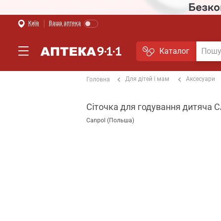
Київ
Ваша аптека
Каталог
Для дітей і мам
Аксесуари
Головна
Сіточка для годування дитяча C
Canpol (Польша)