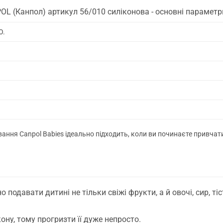
OL (Канпол) артикул 56/010 силіконова - основні параметр
O.
ання Canpol Babies ідеально підходить, коли ви починаєте привчат
 подавати дитині не тільки свіжі фрукти, а й овочі, сир, тіст
кону, тому прогризти її дуже непросто.