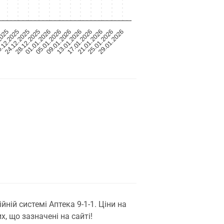
2025
.12.2025
24.12.2025
28.12.2025
01.01.2026
05.01.2026
09.01.2026
13.01.2026
17.01.2026
21.01.2026
25.01.2026
29.01.2026
ій системі Аптека 9-1-1. Ціни на
, що зазначені на сайті!