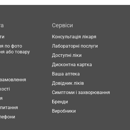
га
Сервіси
ти
Консультація лікаря
я по фото
Лабораторні послуги
ня або товару
Доступні ліки
Дисконтна картка
Ваша аптека
 замовлення
Довідник ліків
кості
Симптоми і захворювання
ня
Бренди
 питання
Виробники
елефони