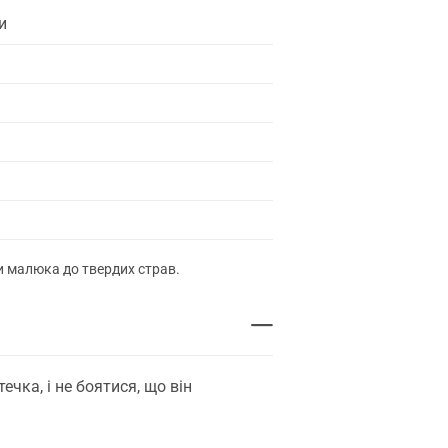
и
и малюка до твердих страв.
ечка, і не боятися, що він