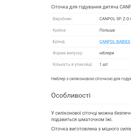
Сіточка для годування дитяча CANP
Виробник:
CANPOL SP. Z.O.
Країна:
Польша
Бренд:
CANPOL BABIES
Форма випуску:
ніблери
Кількість в упаковці:
1 шт
Ниблер з силіконовою сіточкою для годув
Особливості
У силіконової сіточці можна безпечно
подавиться шматочком їжі.
Сіточка виготовлена ​​з міцного силі