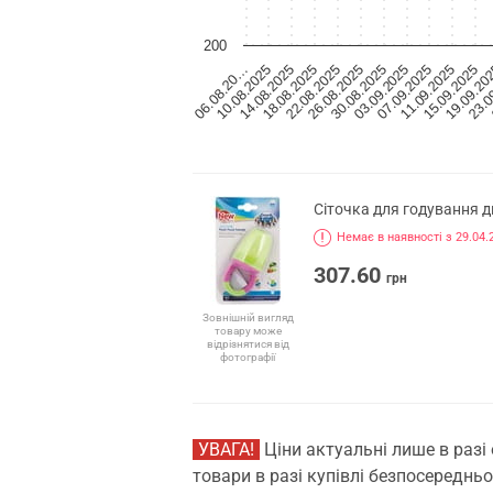
200
30.08.2025
03.09.2025
07.09.2025
11.09.2025
15.09.2025
19.09.20
23.0
06.08.20…
10.08.2025
14.08.2025
18.08.2025
22.08.2025
26.08.2025
Сіточка для годування 
Немає в наявності з 29.04.
307.60
грн
Зовнішній вигляд
товару може
відрізнятися від
фотографії
УВАГА!
Ціни актуальні лише в разі
товари в разі купівлі безпосередньо