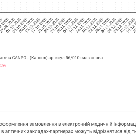
26.11.2025
30.11.2025
04.12.2025
08.12.2025
12.12.2025
16.12.
25
20
9.2025
27.09.2025
01.10.2025
05.10.2025
09.10.2025
13.10.2025
17.10.2025
21.10.2025
25.10.2025
29.10.2025
02.11.2025
06.11.2025
10.11.2025
14.11.2025
18.11.2025
22.11.2025
дитяча CANPOL (Канпол) артикул 56/010 силіконова
2026
 оформлення замовлення в електронній медичній інформаційн
 в аптечних закладах-партнерах можуть відрізнятися від тих