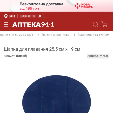
Київ
Ваша аптека
овари для дому та сім'ї
Все для відпочинку
Відпочинок та туризм
Шапка для плавання 25,5 см х 19 см
Sinovest (Китай)
Артикул: 747535