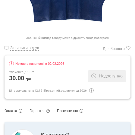
Зовнішній вигляд товару може відрізнятися від фотографії
Залишити відгук
До обраного
Немає в наявності з 02.02.2026
Упаковка
/ 1 шт.
Недоступно
30.00
грн
Ціна актуальна на
12:15
|
Придатний до:
листопад 2026
Оплата
Гарантія
Повернення
Є питання?