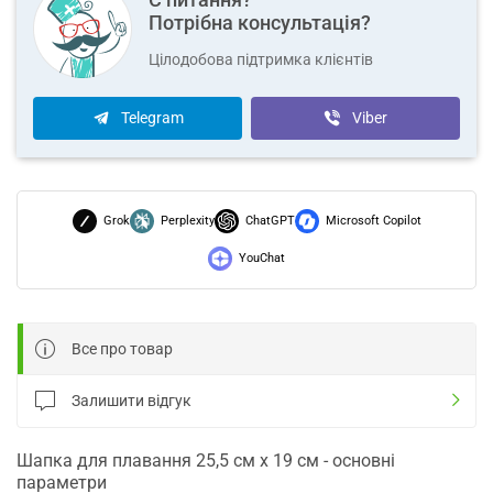
Потрібна консультація?
Цілодобова підтримка клієнтів
Telegram
Viber
Grok
Perplexity
ChatGPT
Microsoft Copilot
YouChat
Все про товар
Залишити відгук
Шапка для плавання 25,5 см х 19 см - основні
параметри