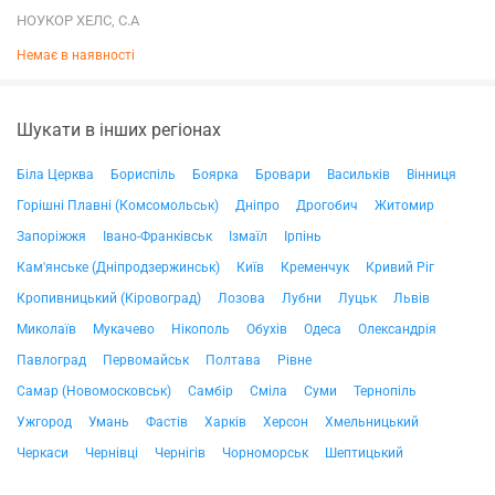
НОУКОР ХЕЛС, С.А
Немає в наявності
Шукати в інших регіонах
Біла Церква
Бориспіль
Боярка
Бровари
Васильків
Вінниця
Горішні Плавні (Комсомольськ)
Дніпро
Дрогобич
Житомир
Запоріжжя
Івано-Франківськ
Ізмаїл
Ірпінь
Кам'янське (Дніпродзержинськ)
Київ
Кременчук
Кривий Ріг
Кропивницький (Кіровоград)
Лозова
Лубни
Луцьк
Львів
Миколаїв
Мукачево
Нікополь
Обухів
Одеса
Олександрія
Павлоград
Первомайськ
Полтава
Рівне
Самар (Новомосковськ)
Самбір
Сміла
Суми
Тернопіль
Ужгород
Умань
Фастів
Харків
Херсон
Хмельницький
Черкаси
Чернівці
Чернігів
Чорноморськ
Шептицький