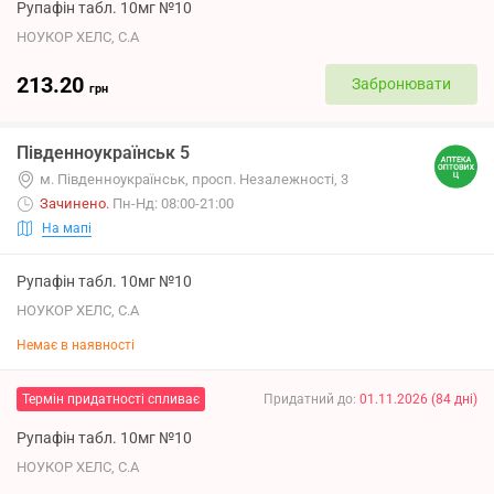
Рупафін табл. 10мг №10
НОУКОР ХЕЛС, С.А
213.20
Забронювати
грн
Південноукраїнськ 5
м. Південноукраїнськ, просп. Незалежності, 3
Зачинено
.
Пн-Нд: 08:00-21:00
На мапі
Рупафін табл. 10мг №10
НОУКОР ХЕЛС, С.А
Немає в наявності
Термін придатності спливає
Придатний до
:
01.11.2026
(
84
дні
)
Рупафін табл. 10мг №10
НОУКОР ХЕЛС, С.А