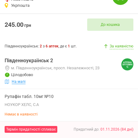
Укрпошта
245.00
До кошика
грн
Південноукраїнськ
:
2
з
6
аптек
, де є
1
шт.
За наявністю
Південноукраїнськ 2
м. Південноукраїнськ, просп. Незалежності, 23
Цілодобово
На мапі
Рупафін табл. 10мг №10
НОУКОР ХЕЛС, С.А
Немає в наявності
Термін придатності спливає
Придатний до
:
01.11.2026
(
84
дні
)