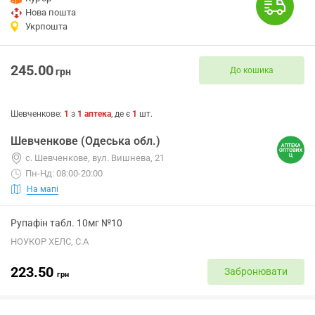
Нова пошта
Укрпошта
245.00
До кошика
грн
Шевченкове
:
1
з
1
аптека
, де є
1
шт.
Шевченкове (Одеська обл.)
с. Шевченкове, вул. Вишнева, 21
Пн-Нд: 08:00-20:00
На мапі
Рупафін табл. 10мг №10
НОУКОР ХЕЛС, С.А
223.50
Забронювати
грн