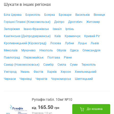
Шукати в інших регіонах
Біла Церква
Бориспіль
Боярка
Бровари
Васильків
Вінниця
Горішні Плавні (Комсомольськ)
Дніпро
Дрогобич
Житомир
Запоріжжя
Івано-Франківськ
Ізмаїл
Ірпінь
Кам'янське (Дніпродзержинськ)
Київ
Кременчук
Кривий Ріг
Кропивницький (Кіровоград)
Лозова
Лубни
Луцьк
Львів
Миколаїв
Мукачево
Нікополь
Обухів
Одеса
Олександрія
Павлоград
Первомайськ
Полтава
Рівне
Самар (Новомосковськ)
Самбір
Сміла
Суми
Тернопіль
Ужгород
Умань
Фастів
Харків
Херсон
Хмельницький
Черкаси
Чернівці
Чернігів
Чорноморськ
Шептицький
Рупафін табл. 10мг №10
165.50
від
грн
До кошика
Упаковка / 10 шт.