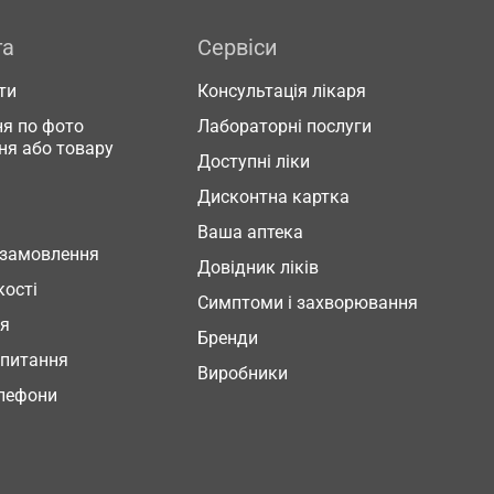
га
Сервіси
ти
Консультація лікаря
я по фото
Лабораторні послуги
ня або товару
Доступні ліки
Дисконтна картка
Ваша аптека
 замовлення
Довідник ліків
кості
Симптоми і захворювання
ня
Бренди
 питання
Виробники
елефони