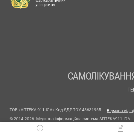
фармацевтичний
університет
САМОЛІКУВАННЯ
ПЕ
ТОВ «АПТЕКА 911.ЮА» Код ЄДРПОУ 43631965.
Відмова від в
© 2014-2026. Медична інформаційна система АПТЕКА911.ЮА