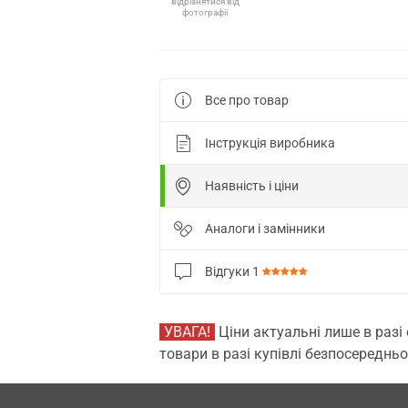
відрізнятися від
фотографії
Все про товар
Інструкція виробника
Наявність і ціни
Аналоги і замінники
Відгуки
1
УВАГА!
Ціни актуальні лише в разі
товари в разі купівлі безпосередньо