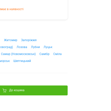
емає в наявності
ч
Житомир
Запоріжжя
ровоград)
Лозова
Лубни
Луцьк
Самар (Новомосковськ)
Самбір
Сміла
морськ
Шептицький
До кошика