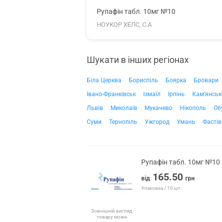
Рупафін табл. 10мг №10
НОУКОР ХЕЛС, С.А
Шукати в інших регіонах
Біла Церква
Бориспіль
Боярка
Бровари
Івано-Франківськ
Ізмаїл
Ірпінь
Кам'янськ
Львів
Миколаїв
Мукачево
Нікополь
Об
Суми
Тернопіль
Ужгород
Умань
Фастів
Рупафін табл. 10мг №10
165.50
від
грн
Упаковка / 10 шт.
Зовнішній вигляд
товару може