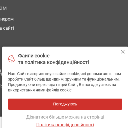
рам
тнером
а сайті
Файли cookie
та політика конфіденційності
АШОГО ЗДОРОВ’Я
Наш Сайт використовує файли cookie, які допомагають нам
✕
зробити Сайт більш швидким, зручним та функціональним.
Продовжуючи переглядати цей Сайт, Ви погоджуєтесь на
РЕМ
використання нами файлів cookie.
Погоджуюсь
Всі аптеки
на мапі
Розробка і підтримка сайту -
wu.ua
Дізнатися більше можна на сторінці
Політика конфіденційності