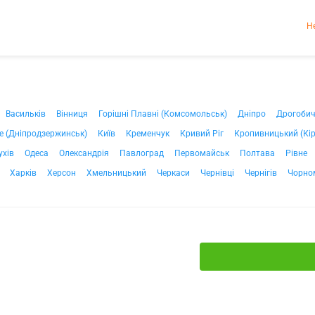
Н
Васильків
Вінниця
Горішні Плавні (Комсомольськ)
Дніпро
Дрогоби
е (Дніпродзержинськ)
Київ
Кременчук
Кривий Ріг
Кропивницький (Кі
ухів
Одеса
Олександрія
Павлоград
Первомайськ
Полтава
Рівне
Харків
Херсон
Хмельницький
Черкаси
Чернівці
Чернігів
Чорно