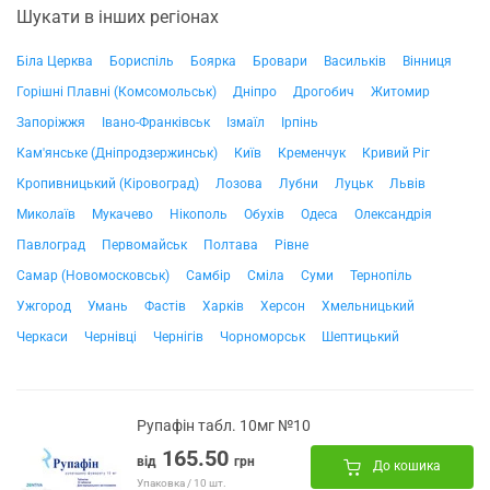
Шукати в інших регіонах
Біла Церква
Бориспіль
Боярка
Бровари
Васильків
Вінниця
Горішні Плавні (Комсомольськ)
Дніпро
Дрогобич
Житомир
Запоріжжя
Івано-Франківськ
Ізмаїл
Ірпінь
Кам'янське (Дніпродзержинськ)
Київ
Кременчук
Кривий Ріг
Кропивницький (Кіровоград)
Лозова
Лубни
Луцьк
Львів
Миколаїв
Мукачево
Нікополь
Обухів
Одеса
Олександрія
Павлоград
Первомайськ
Полтава
Рівне
Самар (Новомосковськ)
Самбір
Сміла
Суми
Тернопіль
Ужгород
Умань
Фастів
Харків
Херсон
Хмельницький
Черкаси
Чернівці
Чернігів
Чорноморськ
Шептицький
Рупафін табл. 10мг №10
165.50
від
грн
До кошика
Упаковка / 10 шт.