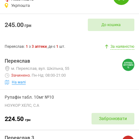
Укрпошта
245.00
До кошика
грн
Переяслав
:
1
з
3
аптеки
, де є
1
шт.
За наявністю
Переяслав
м. Переяслав, вул. Шкільна, 55
Зачинено
.
Пн-Нд: 08:00-21:00
На мапі
Рупафін табл. 10мг №10
НОУКОР ХЕЛС, С.А
224.50
Забронювати
грн
Переяслав 3