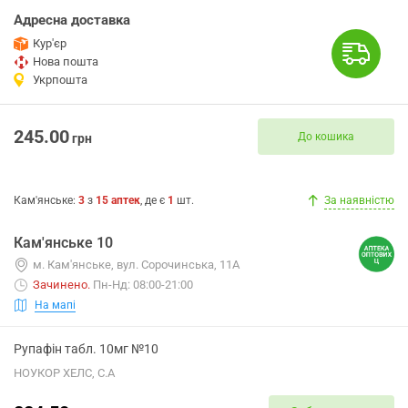
Адресна доставка
Кур'єр
Нова пошта
Укрпошта
245.00
До кошика
грн
Кам'янське
:
3
з
15
аптек
, де є
1
шт.
За наявністю
Кам'янське 10
м. Кам'янське, вул. Сорочинська, 11А
Зачинено
.
Пн-Нд: 08:00-21:00
На мапі
Рупафін табл. 10мг №10
НОУКОР ХЕЛС, С.А