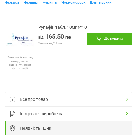
Черкаси
Чернівці
Чернігів
Чорноморськ
Шептицький
Рупафін табл. 10мг №10
165.50
від
грн
До кошика
Упаковка / 10 шт.
Зовнішній вигляд
товару може
відрізнятися від
фотографії
Все про товар
Інструкція виробника
Наявність і ціни