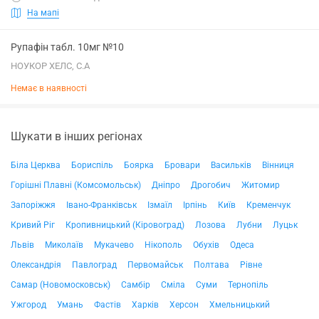
На мапі
Рупафін табл. 10мг №10
НОУКОР ХЕЛС, С.А
Немає в наявності
Шукати в інших регіонах
Біла Церква
Бориспіль
Боярка
Бровари
Васильків
Вінниця
Горішні Плавні (Комсомольськ)
Дніпро
Дрогобич
Житомир
Запоріжжя
Івано-Франківськ
Ізмаїл
Ірпінь
Київ
Кременчук
Кривий Ріг
Кропивницький (Кіровоград)
Лозова
Лубни
Луцьк
Львів
Миколаїв
Мукачево
Нікополь
Обухів
Одеса
Олександрія
Павлоград
Первомайськ
Полтава
Рівне
Самар (Новомосковськ)
Самбір
Сміла
Суми
Тернопіль
Ужгород
Умань
Фастів
Харків
Херсон
Хмельницький