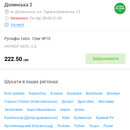
Долинська 2
м. Долинська, пл. Тараса Шевченка, 12
Зачинено
.
Пн-Нд: 08:00-21:00
На мапі
Рупафін табл. 10мг №10
НОУКОР ХЕЛС, С.А
222.50
Забронювати
грн
Шукати в інших регіонах
Біла Церква
Бориспіль
Боярка
Бровари
Васильків
Вінниця
Горішні Плавні (Комсомольськ)
Дніпро
Дрогобич
Житомир
Запоріжжя
Івано-Франківськ
Ізмаїл
Ірпінь
Кам'янське (Дніпродзержинськ)
Київ
Кременчук
Кривий Ріг
Кропивницький (Кіровоград)
Лозова
Лубни
Луцьк
Львів