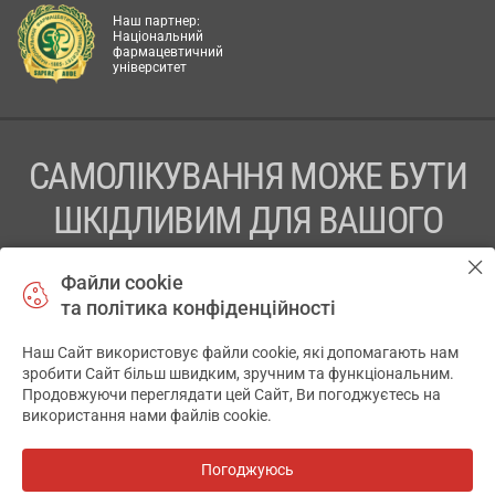
Наш партнер:
Національний
фармацевтичний
університет
САМОЛІКУВАННЯ МОЖЕ БУТИ
ШКІДЛИВИМ ДЛЯ ВАШОГО
ЗДОРОВ’Я
Файли cookie
та політика конфіденційності
ПЕРЕД ЗАСТОСУВАННЯМ ПРЕПАРАТУ ПРОКОНСУЛЬТУЙТЕСЬ
З ЛІКАРЕМ
Наш Сайт використовує файли cookie, які допомагають нам
✕
зробити Сайт більш швидким, зручним та функціональним.
ТОВ «АПТЕКА 911.ЮА» Код ЄДРПОУ 43631965.
Продовжуючи переглядати цей Сайт, Ви погоджуєтесь на
використання нами файлів cookie.
Відмова від відповідальності
© 2014-2026. Медична інформаційна система АПТЕКА911.ЮА
Погоджуюсь
Всі аптеки
на мапі