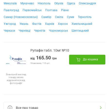
Миколаїв
Мукачево
Нікополь
Обухів
Одеса
Олександрія
Павлоград
Первомайськ
Полтава
Рівне
Самар (Новомосковськ)
Самбір
Сміла
Суми
Тернопіль
Ужгород
Умань
Фастів
Харків
Херсон
Хмельницький
Черкаси
Чернівці
Чернігів
Чорноморськ
Шептицький
Рупафін табл. 10мг №10
165.50
від
грн
До кошика
Упаковка / 10 шт.
Зовнішній вигляд
товару може
відрізнятися від
фотографії
Все про товар