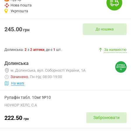
Нова пошта
Укрпошта
245.00
До кошика
грн
Долинська
:
2
з
2
аптеки
, де є
1
шт.
За наявністю
Долинська
м. Долинська, вул. Соборності України, 1А
Зачинено
.
Пн-Нд: 08:00-19:00
На мапі
Рупафін табл. 10мг №10
НОУКОР ХЕЛС, С.А
222.50
Забронювати
грн