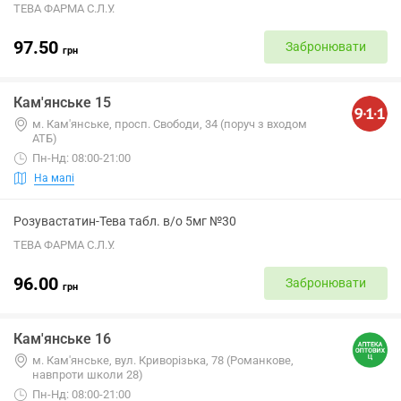
ТЕВА ФАРМА С.Л.У.
97.50
Забронювати
грн
Кам'янське 15
м. Кам'янське, просп. Свободи, 34 (поруч з входом
АТБ)
Пн-Нд: 08:00-21:00
На мапі
Розувастатин-Тева табл. в/о 5мг №30
ТЕВА ФАРМА С.Л.У.
96.00
Забронювати
грн
Кам'янське 16
м. Кам'янське, вул. Криворізька, 78 (Романкове,
навпроти школи 28)
Пн-Нд: 08:00-21:00