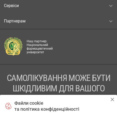
Сервіси
Партнерам
Наш партнер:
Національний
фармацевтичний
університет
САМОЛІКУВАННЯ МОЖЕ БУТИ
ШКІДЛИВИМ ДЛЯ ВАШОГО
ЗДОРОВ’Я
Файли cookie
та політика конфіденційності
ПЕРЕД ЗАСТОСУВАННЯМ ПРЕПАРАТУ ПРОКОНСУЛЬТУЙТЕСЬ
З ЛІКАРЕМ