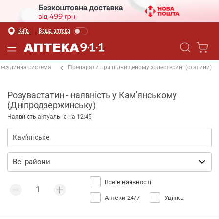
Київ
Ваша аптека
о-судинна система
Препарати при підвищеному холестерині (статини)
Розувастатин - наявність у Кам'янському
(Дніпродзержинську)
Наявність актуальна на 12:45
Все в наявності
Аптеки 24/7
Уцінка