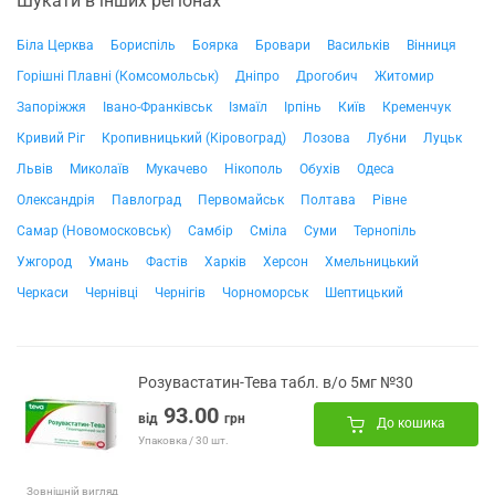
Шукати в інших регіонах
Біла Церква
Бориспіль
Боярка
Бровари
Васильків
Вінниця
Горішні Плавні (Комсомольськ)
Дніпро
Дрогобич
Житомир
Запоріжжя
Івано-Франківськ
Ізмаїл
Ірпінь
Київ
Кременчук
Кривий Ріг
Кропивницький (Кіровоград)
Лозова
Лубни
Луцьк
Львів
Миколаїв
Мукачево
Нікополь
Обухів
Одеса
Олександрія
Павлоград
Первомайськ
Полтава
Рівне
Самар (Новомосковськ)
Самбір
Сміла
Суми
Тернопіль
Ужгород
Умань
Фастів
Харків
Херсон
Хмельницький
Черкаси
Чернівці
Чернігів
Чорноморськ
Шептицький
Розувастатин-Тева табл. в/о 5мг №30
93.00
від
грн
До кошика
Упаковка / 30 шт.
Зовнішній вигляд