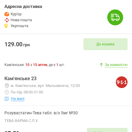
Адресна доставка
Кур'єр
Нова пошта
Укрпошта
129.00
До кошика
грн
Кам'янське
:
10
з
15
аптек
, де є
1
шт.
За наявністю
Кам'янське 23
м. Кам'янське, вул. Мальовнича, 12/33
Пн-Нд: 08:00-21:00
На мапі
Розувастатин-Тева табл. в/о 5мг №30
ТЕВА ФАРМА С.Л.У.