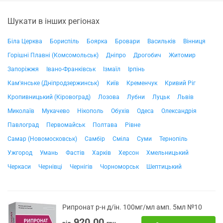
Шукати в інших регіонах
Біла Церква
Бориспіль
Боярка
Бровари
Васильків
Вінниця
Горішні Плавні (Комсомольськ)
Дніпро
Дрогобич
Житомир
Запоріжжя
Івано-Франківськ
Ізмаїл
Ірпінь
Кам'янське (Дніпродзержинськ)
Київ
Кременчук
Кривий Ріг
Кропивницький (Кіровоград)
Лозова
Лубни
Луцьк
Львів
Миколаїв
Мукачево
Нікополь
Обухів
Одеса
Олександрія
Павлоград
Первомайськ
Полтава
Рівне
Самар (Новомосковськ)
Самбір
Сміла
Суми
Тернопіль
Ужгород
Умань
Фастів
Харків
Херсон
Хмельницький
Черкаси
Чернівці
Чернігів
Чорноморськ
Шептицький
Рипронат р-н д/ін. 100мг/мл амп. 5мл №10
920.00