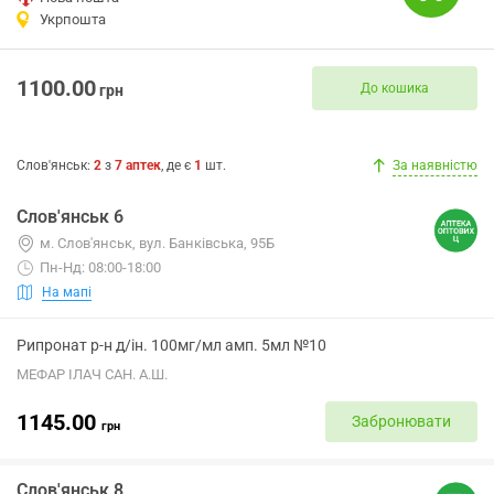
Укрпошта
1100.00
До кошика
грн
Слов'янськ
:
2
з
7
аптек
, де є
1
шт.
За наявністю
Слов'янськ 6
м. Слов'янськ, вул. Банківська, 95Б
Пн-Нд: 08:00-18:00
На мапі
Рипронат р-н д/ін. 100мг/мл амп. 5мл №10
МЕФАР ІЛАЧ САН. А.Ш.
1145.00
Забронювати
грн
Слов'янськ 8