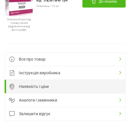
від
грн
До кошика
Упаковка / 10 шт.
Зовнішній вигляд
товару може
відрізнятися від
фотографії
Все про товар
Інструкція виробника
Наявність і ціни
Аналоги і замінники
Залишити відгук