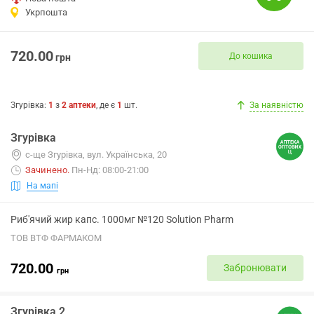
Укрпошта
720.00
До кошика
грн
Згурівка
:
1
з
2
аптеки
, де є
1
шт.
За наявністю
Згурівка
с-ще Згурівка, вул. Українська, 20
Зачинено
.
Пн-Нд: 08:00-21:00
На мапі
Риб'ячий жир капс. 1000мг №120 Solution Pharm
ТОВ ВТФ ФАРМАКОМ
720.00
Забронювати
грн
Згурівка 2