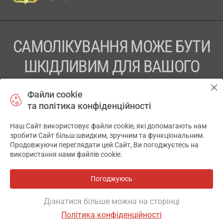
САМОЛІКУВАННЯ МОЖЕ БУТИ
ШКІДЛИВИМ ДЛЯ ВАШОГО
ЗДОРОВ’Я
Файли cookie
та політика конфіденційності
ПЕРЕД ЗАСТОСУВАННЯМ ПРЕПАРАТУ ПРОКОНСУЛЬТУЙТЕСЬ
З ЛІКАРЕМ
Наш Сайт використовує файли cookie, які допомагають нам
✕
зробити Сайт більш швидким, зручним та функціональним.
ТОВ «АПТЕКА 911.ЮА» Код ЄДРПОУ 43631965.
Продовжуючи переглядати цей Сайт, Ви погоджуєтесь на
використання нами файлів cookie.
Відмова від відповідальності
© 2014-2026. Медична інформаційна система АПТЕКА911.ЮА
Погоджуюсь
Всі аптеки
на мапі
Розробка і підтримка сайту -
wu.ua
Дізнатися більше можна на сторінці
Політика конфіденційності
ОСНОВНЕ
ДЕ Є
АНАЛОГИ
ВІДГУКИ