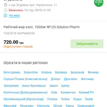
с-ще Згурівка, вул. Українська, 11
Зачинено
.
Пн-Нд: 08:00-21:00
На мапі
Риб'ячий жир капс. 1000мг №120 Solution Pharm
ТОВ ВТФ ФАРМАКОМ
720.00
грн
Забронювати
Недостатньо товарів
Шукати в інших регіонах
Біла Церква
Бориспіль
Боярка
Бровари
Васильків
Вінниця
Горішні Плавні (Комсомольськ)
Дніпро
Дрогобич
Житомир
Запоріжжя
Івано-Франківськ
Ізмаїл
Ірпінь
Кам'янське (Дніпродзержинськ)
Київ
Кременчук
Кривий Ріг
Кропивницький (Кіровоград)
Лозова
Лубни
Луцьк
Львів
Миколаїв
Мукачево
Нікополь
Обухів
Одеса
Олександрія