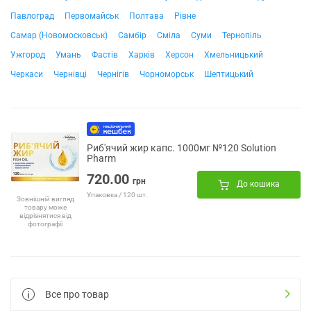
Павлоград
Первомайськ
Полтава
Рівне
Самар (Новомосковськ)
Самбір
Сміла
Суми
Тернопіль
Ужгород
Умань
Фастів
Харків
Херсон
Хмельницький
Черкаси
Чернівці
Чернігів
Чорноморськ
Шептицький
Риб'ячий жир капс. 1000мг №120 Solution
Pharm
720.00
грн
До кошика
Упаковка / 120 шт.
Зовнішній вигляд
товару може
відрізнятися від
фотографії
Все про товар