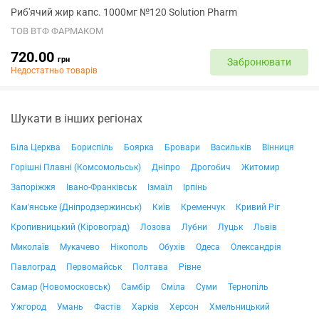
Риб'ячий жир капс. 1000мг №120 Solution Pharm
ТОВ ВТФ ФАРМАКОМ
720.00
грн
Забронювати
Недостатньо товарів
Шукати в інших регіонах
Біла Церква
Бориспіль
Боярка
Бровари
Васильків
Вінниця
Горішні Плавні (Комсомольськ)
Дніпро
Дрогобич
Житомир
Запоріжжя
Івано-Франківськ
Ізмаїл
Ірпінь
Кам'янське (Дніпродзержинськ)
Київ
Кременчук
Кривий Ріг
Кропивницький (Кіровоград)
Лозова
Лубни
Луцьк
Львів
Миколаїв
Мукачево
Нікополь
Обухів
Одеса
Олександрія
Павлоград
Первомайськ
Полтава
Рівне
Самар (Новомосковськ)
Самбір
Сміла
Суми
Тернопіль
Ужгород
Умань
Фастів
Харків
Херсон
Хмельницький