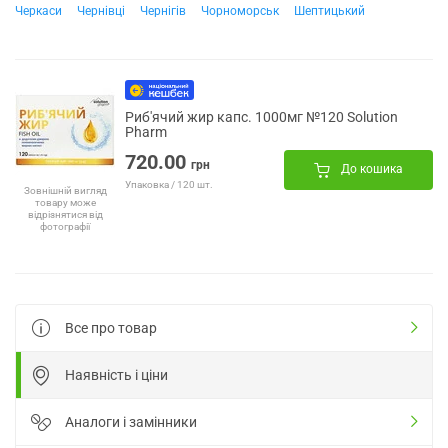
Черкаси
Чернівці
Чернігів
Чорноморськ
Шептицький
Риб'ячий жир капс. 1000мг №120 Solution
Pharm
720.00
грн
До кошика
Упаковка / 120 шт.
Зовнішній вигляд
товару може
відрізнятися від
фотографії
Все про товар
Наявність і ціни
Аналоги і замінники