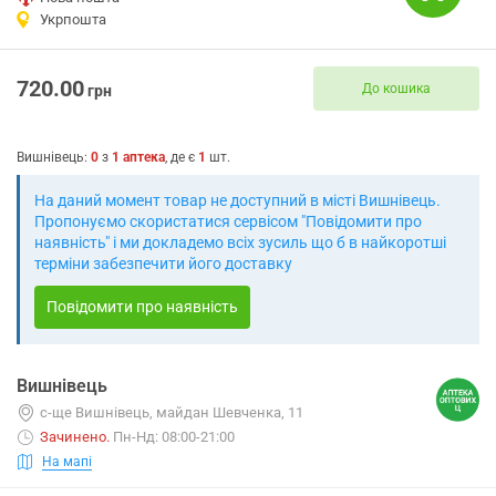
Укрпошта
720.00
До кошика
грн
Вишнівець
:
0
з
1
аптека
, де є
1
шт.
На даний момент товар не доступний в місті Вишнівець.
Пропонуємо скористатися сервісом "Повідомити про
наявність" і ми докладемо всіх зусиль що б в найкоротші
терміни забезпечити його доставку
Повідомити про наявність
Вишнівець
с-ще Вишнівець, майдан Шевченка, 11
Зачинено
.
Пн-Нд: 08:00-21:00
На мапі