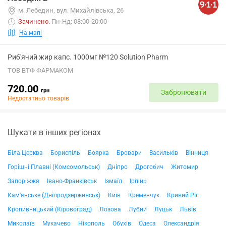
м. Лебедин, вул. Михайлівська, 26
Зачинено
.
Пн-Нд: 08:00-20:00
На мапі
Риб'ячий жир капс. 1000мг №120 Solution Pharm
ТОВ ВТФ ФАРМАКОМ
720.00
грн
Забронювати
Недостатньо товарів
Шукати в інших регіонах
Біла Церква
Бориспіль
Боярка
Бровари
Васильків
Вінниця
Горішні Плавні (Комсомольськ)
Дніпро
Дрогобич
Житомир
Запоріжжя
Івано-Франківськ
Ізмаїл
Ірпінь
Кам'янське (Дніпродзержинськ)
Київ
Кременчук
Кривий Ріг
Кропивницький (Кіровоград)
Лозова
Лубни
Луцьк
Львів
Миколаїв
Мукачево
Нікополь
Обухів
Одеса
Олександрія