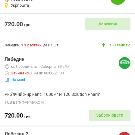
Укрпошта
720.00
До кошика
грн
Лебедин
:
1
з
2
аптеки
, де є
1
шт.
За наявністю
Лебедин
м. Лебедин, пл. Соборна, 39 «Л»
Зачинено
.
Пн-Нд: 08:00-21:00
На мапі
Риб'ячий жир капс. 1000мг №120 Solution Pharm
ТОВ ВТФ ФАРМАКОМ
720.00
Забронювати
грн
Лебедин 2