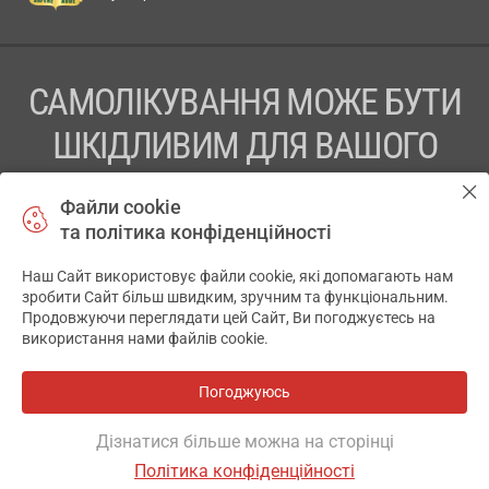
САМОЛІКУВАННЯ МОЖЕ БУТИ
ШКІДЛИВИМ ДЛЯ ВАШОГО
ЗДОРОВ’Я
Файли cookie
та політика конфіденційності
ПЕРЕД ЗАСТОСУВАННЯМ ПРЕПАРАТУ ПРОКОНСУЛЬТУЙТЕСЬ
З ЛІКАРЕМ
Наш Сайт використовує файли cookie, які допомагають нам
✕
зробити Сайт більш швидким, зручним та функціональним.
ТОВ «АПТЕКА 911.ЮА» Код ЄДРПОУ 43631965.
Продовжуючи переглядати цей Сайт, Ви погоджуєтесь на
використання нами файлів cookie.
Відмова від відповідальності
© 2014-2026. Медична інформаційна система АПТЕКА911.ЮА
Погоджуюсь
Всі аптеки
на мапі
Розробка і підтримка сайту -
wu.ua
Дізнатися більше можна на сторінці
Політика конфіденційності
ОСНОВНЕ
ДЕ Є
АНАЛОГИ
ВІДГУКИ