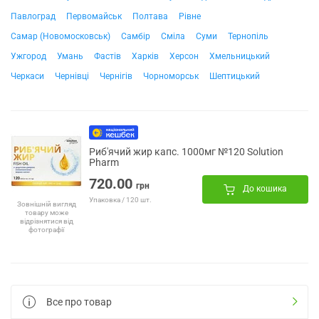
Павлоград
Первомайськ
Полтава
Рівне
Самар (Новомосковськ)
Самбір
Сміла
Суми
Тернопіль
Ужгород
Умань
Фастів
Харків
Херсон
Хмельницький
Черкаси
Чернівці
Чернігів
Чорноморськ
Шептицький
Риб'ячий жир капс. 1000мг №120 Solution
Pharm
720.00
грн
До кошика
Упаковка / 120 шт.
Зовнішній вигляд
товару може
відрізнятися від
фотографії
Все про товар