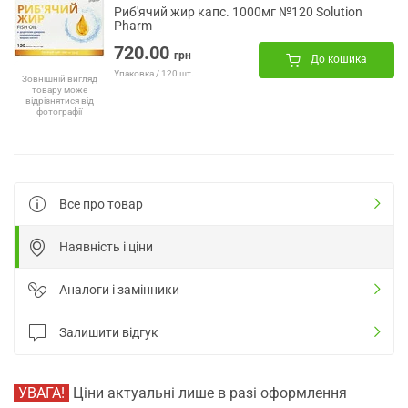
Риб'ячий жир капс. 1000мг №120 Solution
Pharm
720.00
грн
До кошика
Упаковка / 120 шт.
Зовнішній вигляд
товару може
відрізнятися від
фотографії
Все про товар
Наявність і ціни
Аналоги і замінники
Залишити відгук
УВАГА!
Ціни актуальні лише в разі оформлення