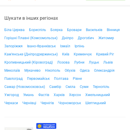
Шукати в інших регіонах
Біла Церква
Бориспіль
Боярка
Бровари
Васильків
Вінниця
Горішні Плавні (Комсомольськ)
Дніпро
Дрогобич
Житомир
Запоріжжя
Івано-Франківськ
Ізмаїл
Ірпінь
Кам'янське (Дніпродзержинськ)
Київ
Кременчук
Кривий Ріг
Кропивницький (Кіровоград)
Лозова
Лубни
Луцьк
Львів
Миколаїв
Мукачево
Нікополь
Обухів
Одеса
Олександрія
Павлоград
Первомайськ
Полтава
Рівне
Самар (Новомосковськ)
Самбір
Сміла
Суми
Тернопіль
Ужгород
Умань
Фастів
Харків
Херсон
Хмельницький
Черкаси
Чернівці
Чернігів
Чорноморськ
Шептицький