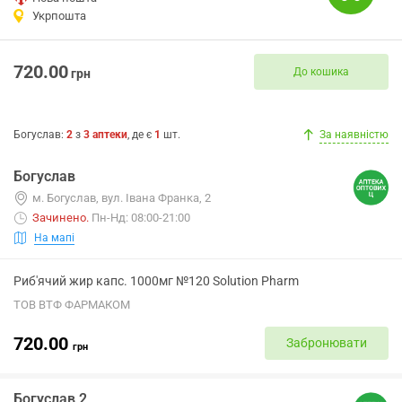
Укрпошта
720.00
До кошика
грн
Богуслав
:
2
з
3
аптеки
, де є
1
шт.
За наявністю
Богуслав
м. Богуслав, вул. Івана Франка, 2
Зачинено
.
Пн-Нд: 08:00-21:00
На мапі
Риб'ячий жир капс. 1000мг №120 Solution Pharm
ТОВ ВТФ ФАРМАКОМ
720.00
Забронювати
грн
Богуслав 2