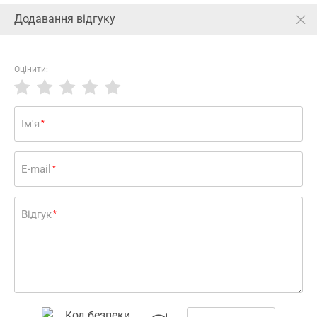
Додавання відгуку
Київ
Ваша аптека
Оцінити:
Здоров'я
Спортпіт
Протеїни
Головна
Iм'я
*
Відгуки Протеїн SCITEC (Скітес) Nutrition Whey
Protein Prof. порошок зі смаком лимонний чізкейк
920 г
E-mail
*
Залишити відгук
Відгук
*
Протеїн SCITEC (Скітес) Nutrition Whey Protein
Prof. порошок зі смаком лимонний чізкейк 920
г
2389.50
До кошика
грн