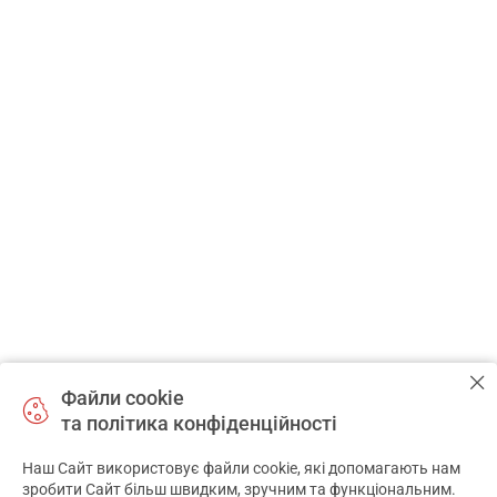
Партнерам
Наш партнер:
Національний
фармацевтичний
університет
САМОЛІКУВАННЯ МОЖЕ БУТИ
ШКІДЛИВИМ ДЛЯ ВАШОГО
ЗДОРОВ’Я
Файли cookie
та політика конфіденційності
ПЕРЕД ЗАСТОСУВАННЯМ ПРЕПАРАТУ ПРОКОНСУЛЬТУЙТЕСЬ
З ЛІКАРЕМ
Наш Сайт використовує файли cookie, які допомагають нам
✕
зробити Сайт більш швидким, зручним та функціональним.