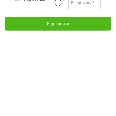
Зовнішній вигляд
Введіть код
*
товару може
відрізнятися від
фотографії
Відправити
Все про товар
Наявність і ціни
Інші варіанти
Залишити відгук
УВАГА!
Ціни актуальні лише в разі оформлення
замовлення в електронній медичній інформаційній
системі Аптека 9-1-1. Ціни на товари в разі купівлі
безпосередньо в аптечних закладах-партнерах можуть