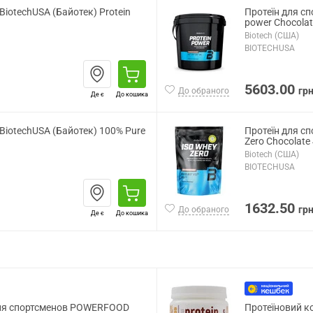
BiotechUSA (Байотек) Protein
Протеїн для сп
power Chocolat
Biotech (США)
BIOTECHUSA
5603.00
гр
До обраного
Де є
До кошика
 BiotechUSA (Байотек) 100% Pure
Протеїн для сп
Zero Chocolate 
Biotech (США)
BIOTECHUSA
1632.50
гр
До обраного
Де є
До кошика
для спортсменов POWERFOOD
Протеїновий 