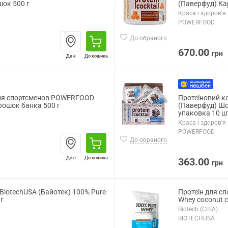
шок 500 г
(Паверфуд) Ка
Краса і здоров'я 
POWERFOOD
До обраного
670.00
грн
Де є
До кошика
для спортсменов POWERFOOD
Протеїновий 
ошок банка 500 г
(Паверфуд) Шо
упаковка 10 ш
Краса і здоров'я 
POWERFOOD
До обраного
Де є
До кошика
363.00
грн
 BiotechUSA (Байотек) 100% Pure
Протеїн для сп
 г
Whey coconut c
Biotech (США)
BIOTECHUSA