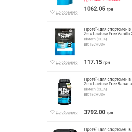
Немає в наявності
1062.05
грн
До обраного
Протеїн для спортсменів
Zero Lactose Free Vanilla 
Biotech (США)
BIOTECHUSA
117.15
грн
До обраного
Протеїн для спортсменів
Zero Lactose Free Banana
Biotech (США)
BIOTECHUSA
3792.00
грн
До обраного
Протеїн для спортсменів 