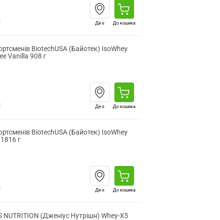
н
Де є
До кошика
ортсменів BiotechUSA (Байотек) IsoWhey
ee Vanilla 908 г
н
Де є
До кошика
ортсменів BiotechUSA (Байотек) IsoWhey
 1816 г
н
Де є
До кошика
S NUTRITION (Дженіус Нутрішн) Whey-X5