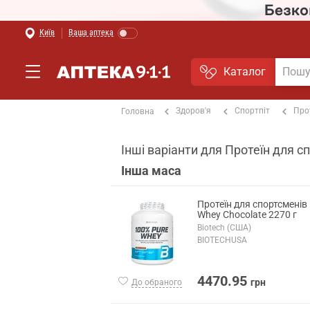
Київ
Ваша аптека
Каталог
Здоров'я
Спортпіт
Про
Головна
Інші варіанти для Протеїн для с
Інша маса
Протеїн для спортсменів
Whey Chocolate 2270 г
Biotech (США)
BIOTECHUSA
4470.95
грн
До обраного