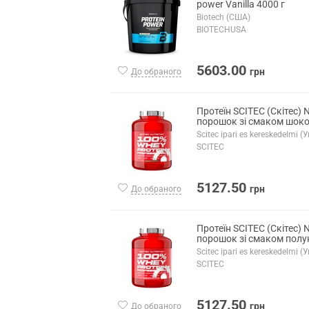
power Vanilla 4000 г
Biotech (США)
BIOTECHUSA
5603.00
грн
До обраного
Протеїн SCITEC (Скітес) N
порошок зі смаком шоко
Scitec ipari es kereskedelmi 
SCITEC
5127.50
грн
До обраного
Протеїн SCITEC (Скітес) N
порошок зі смаком полун
Scitec ipari es kereskedelmi 
SCITEC
5127.50
грн
До обраного