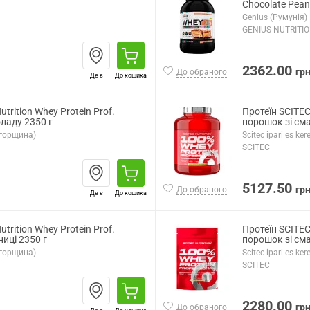
Chocolate Pean
Genius (Румунія)
GENIUS NUTRITI
2362.00
гр
До обраного
Де є
До кошика
utrition Whey Protein Prof.
Протеїн SCITEC 
ладу 2350 г
порошок зі сма
(Угорщина)
Scitec ipari es k
SCITEC
5127.50
гр
До обраного
Де є
До кошика
utrition Whey Protein Prof.
Протеїн SCITEC 
иці 2350 г
порошок зі сма
(Угорщина)
Scitec ipari es k
SCITEC
2280.00
гр
До обраного