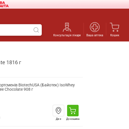
Консультація лікаря
Ваша аптека
Кошик
te 1816 г
ортсменів BiotechUSA (Байотек) IsoWhey
ee Chocolate 908 г
н
Де є
До кошика