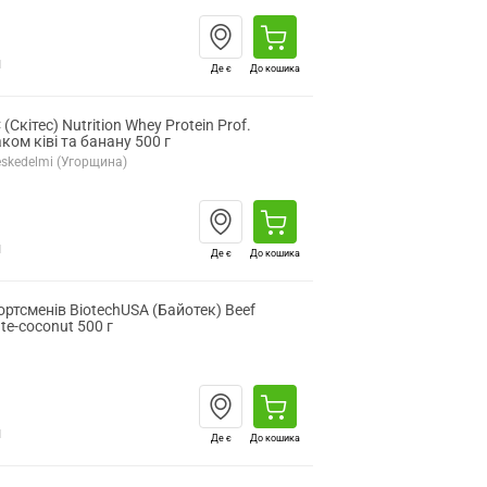
н
Де є
До кошика
(Скітес) Nutrition Whey Protein Prof.
ком ківі та банану 500 г
ereskedelmi (Угорщина)
н
Де є
До кошика
ортсменів BiotechUSA (Байотек) Beef
te-coconut 500 г
н
Де є
До кошика