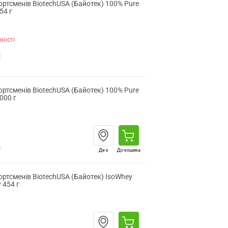
ортсменів BiotechUSA (Байотек) 100% Pure
54 г
ності
н
ортсменів BiotechUSA (Байотек) 100% Pure
000 г
н
Де є
До кошика
ортсменів BiotechUSA (Байотек) IsoWhey
 454 г