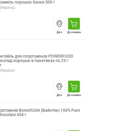
рамель порошок банка 500 г
(Україна)
Де є
До кошика
коктейль для спортсменов POWERFOOD
колад порошок в пакетиках по 25 г
т
(Україна)
Де є
До кошика
ортсменів BiotechUSA (Байотек) 100% Pure
hocolate 454 г