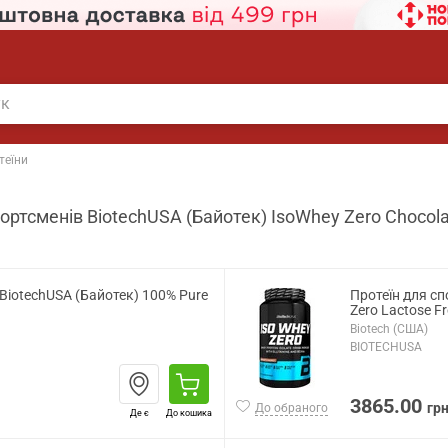
теїни
портсменів BiotechUSA (Байотек) IsoWhey Zero Chocola
 BiotechUSA (Байотек) 100% Pure
Протеїн для сп
Zero Lactose Fr
Biotech (США)
BIOTECHUSA
3865.00
гр
До обраного
Де є
До кошика