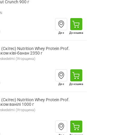
ut Crunch 900 г
ON
н
Де є
До кошика
(Скітес) Nutrition Whey Protein Prof.
ком ківі-банан 2350 г
ereskedelmi (Угорщина)
н
Де є
До кошика
(Скітес) Nutrition Whey Protein Prof.
ком ванілі 1000 г
ereskedelmi (Угорщина)
н