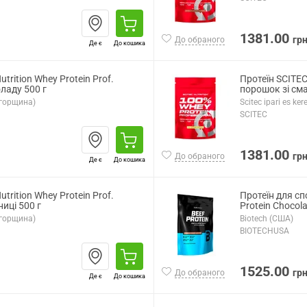
1381.00
гр
До обраного
Де є
До кошика
utrition Whey Protein Prof.
Протеїн SCITEC 
ладу 500 г
порошок зі сма
(Угорщина)
Scitec ipari es k
SCITEC
1381.00
гр
До обраного
Де є
До кошика
utrition Whey Protein Prof.
Протеїн для сп
иці 500 г
Protein Сhocola
(Угорщина)
Biotech (США)
BIOTECHUSA
1525.00
гр
До обраного
Де є
До кошика