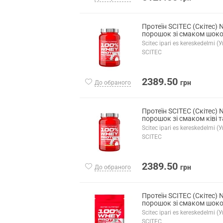
Протеїн SCITEC (Скітес) N
порошок зі смаком шоко
Scitec ipari es kereskedelmi 
SCITEC
2389.50
грн
До обраного
Протеїн SCITEC (Скітес) N
порошок зі смаком ківі т
Scitec ipari es kereskedelmi 
SCITEC
2389.50
грн
До обраного
Протеїн SCITEC (Скітес) N
порошок зі смаком шоко
Scitec ipari es kereskedelmi 
SCITEC