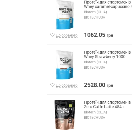
Протеїн для спортсменів
Whey caramel-capuccino 
Biotech (США)
BIOTECHUSA
1062.05
грн
До обраного
Протеїн для спортсменів
Whey Strawberry 1000 г
Biotech (США)
BIOTECHUSA
2528.00
грн
До обраного
Протеїн для спортсменів
Zero Caffe Latte 454 г
Biotech (США)
BIOTECHUSA