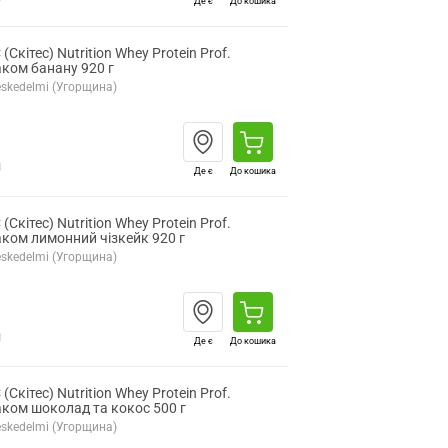
Де є
До кошика
(Скітес) Nutrition Whey Protein Prof.
аком банану 920 г
ereskedelmi (Угорщина)
н
Де є
До кошика
(Скітес) Nutrition Whey Protein Prof.
аком лимонний чізкейк 920 г
ereskedelmi (Угорщина)
н
Де є
До кошика
(Скітес) Nutrition Whey Protein Prof.
аком шоколад та кокос 500 г
ereskedelmi (Угорщина)