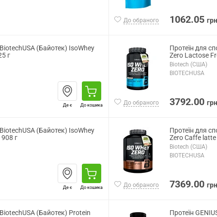
1062.05
гр
До обраного
 BiotechUSA (Байотек) IsoWhey
Протеїн для сп
25 г
Zero Lactose Fr
Biotech (США)
BIOTECHUSA
3792.00
гр
До обраного
Де є
До кошика
 BiotechUSA (Байотек) IsoWhey
Протеїн для сп
 908 г
Zero Caffe latte
Biotech (США)
BIOTECHUSA
7369.00
гр
До обраного
Де є
До кошика
BiotechUSA (Байотек) Protein
Протеїн GENIU