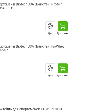
ортсменів BiotechUSA (Байотек) Protein
e 4000 г
н
Де є
До кошика
ортсменів BiotechUSA (Байотек) IsoWhey
454 г
н
Де є
До кошика
коктейль для спортсменов POWERFOOD