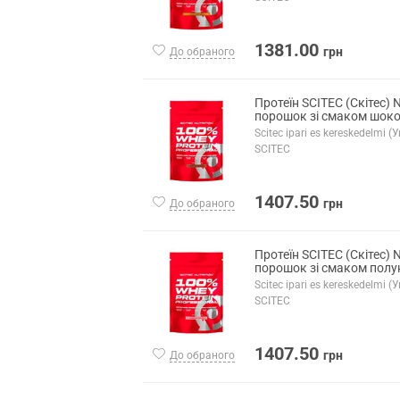
1381.00
грн
До обраного
Протеїн SCITEC (Скітес) N
порошок зі смаком шоко
Scitec ipari es kereskedelmi 
SCITEC
1407.50
грн
До обраного
Протеїн SCITEC (Скітес) N
порошок зі смаком полун
Scitec ipari es kereskedelmi 
SCITEC
1407.50
грн
До обраного