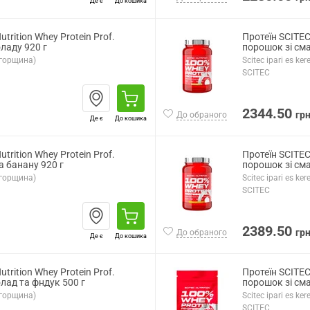
Де є
До кошика
utrition Whey Protein Prof.
Протеїн SCITEC 
ладу 920 г
порошок зі см
(Угорщина)
Scitec ipari es k
SCITEC
2344.50
гр
До обраного
Де є
До кошика
utrition Whey Protein Prof.
Протеїн SCITEC 
а банану 920 г
порошок зі см
(Угорщина)
Scitec ipari es k
SCITEC
2389.50
гр
До обраного
Де є
До кошика
utrition Whey Protein Prof.
Протеїн SCITEC 
лад та фндук 500 г
порошок зі см
(Угорщина)
Scitec ipari es k
SCITEC