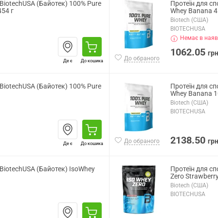
 BiotechUSA (Байотек) 100% Pure
Протеїн для сп
454 г
Whey Banana 4
Biotech (США)
BIOTECHUSA
Немає в наяв
1062.05
гр
До обраного
Де є
До кошика
 BiotechUSA (Байотек) 100% Pure
Протеїн для сп
Whey Banana 1
Biotech (США)
BIOTECHUSA
2138.50
гр
До обраного
Де є
До кошика
 BiotechUSA (Байотек) IsoWhey
Протеїн для сп
Zero Strawberry
Biotech (США)
BIOTECHUSA