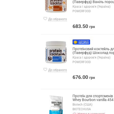
(Паверфуд) Ваніль поро
Краса і здоров'я (Україна)
POWERFOOD
До обраного
683.50
грн
Протеїновий коктейль 
(Паверфуд) Шоколад пор
Краса і здоров'я (Україна)
POWERFOOD
До обраного
676.00
грн
Протеїн для спортсменів
Whey Bourbon vanilla 454
Biotech (США)
BIOTECHUSA