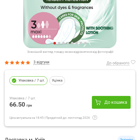
Зовнішній вигляд товару може відрізнятися від фотографії
3 відгуки
До обраного
Упаковка
/ 7 шт.
Уцінка
Упаковка
/ 7 шт.
До кошика
66.50
грн
Ціна актуальна на
18:45
|
Придатний до:
листопад 2026
Доставка
м.
Київ
Змінити