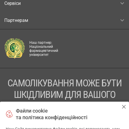
Сервіси
Партнерам
Наш партнер:
Національний
фармацевтичний
університет
САМОЛІКУВАННЯ МОЖЕ БУТИ
ШКІДЛИВИМ ДЛЯ ВАШОГО
ЗДОРОВ’Я
Файли cookie
та політика конфіденційності
ПЕРЕД ЗАСТОСУВАННЯМ ПРЕПАРАТУ ПРОКОНСУЛЬТУЙТЕСЬ
З ЛІКАРЕМ