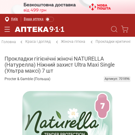
Київ
Ваша аптека
Краса і догляд
Жіноча гігієна
Прокладки критичні
Головна
Прокладки гігієнічні жіночі NATURELLA
(Натурелла) Ніжний захист Ultra Maxi Single
(Ультра максі) 7 шт
Procter & Gamble (Польша)
Артикул: 701896