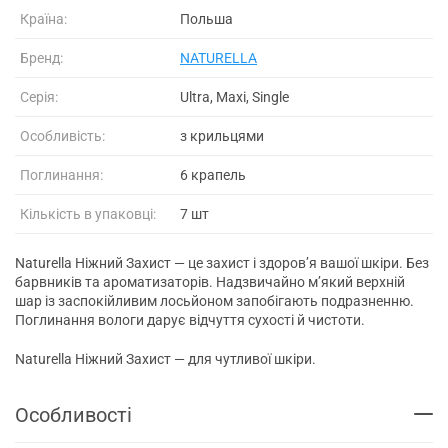
Країна:
Польша
Бренд:
NATURELLA
Серія:
Ultra, Maxi, Single
Особливість:
з крильцями
Поглинання:
6 крапель
Кількість в упаковці:
7 шт
Naturella Ніжний Захист — це захист і здоров’я вашої шкіри. Без
барвників та ароматизаторів. Надзвичайно м’який верхній
шар із заспокійливим лосьйоном запобігають подразненню.
Поглинання вологи дарує відчуття сухості й чистоти.
Naturella Ніжний Захист — для чутливої шкіри.
Особливості