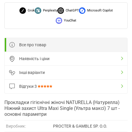
Grok
Perplexity
ChatGPT
Microsoft Copilot
YouChat
Все про товар
Наявність і ціни
Інші варіанти
Відгуки
3
Прокладки гігієнічні жіночі NATURELLA (Натурелла)
Ніжний захист Ultra Maxi Single (Ультра максі) 7 шт -
основні параметри
Виробник:
PROCTER & GAMBLE SP. O.O.