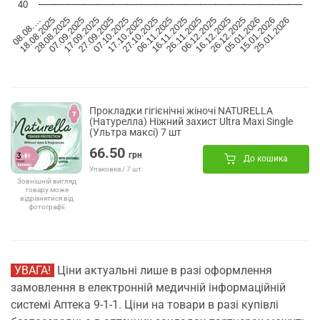
40
08.08.…
18.08.2025
28.08.2025
07.09.2025
17.09.2025
27.09.2025
07.10.2025
17.10.2025
27.10.2025
06.11.2025
16.11.2025
26.11.2025
06.12.2025
16.12.2025
26.12.2025
05.01.2026
15.01.2026
25.01.2026
Прокладки гігієнічні жіночі NATURELLA
(Натурелла) Ніжний захист Ultra Maxi Single
(Ультра максі) 7 шт
66.50
грн
До кошика
Упаковка / 7 шт.
Зовнішній вигляд
товару може
відрізнятися від
фотографії
УВАГА!
Ціни актуальні лише в разі оформлення
замовлення в електронній медичній інформаційній
системі Аптека 9-1-1. Ціни на товари в разі купівлі