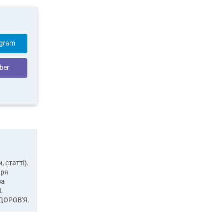
egram
ber
 статті).
аря
за
.
ДОРОВ'Я.