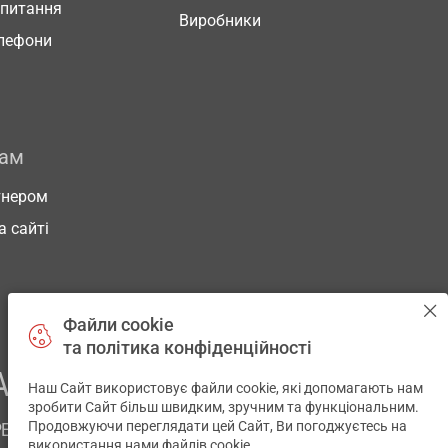
 питання
Виробники
елефони
рам
тнером
а сайті
Файли cookie
та політика конфіденційності
АШОГО ЗДОРОВ’Я
Наш Сайт використовує файли cookie, які допомагають нам
✕
зробити Сайт більш швидким, зручним та функціональним.
Продовжуючи переглядати цей Сайт, Ви погоджуєтесь на
РЕМ
використання нами файлів cookie.