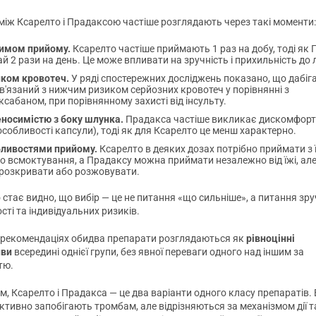
 між Ксарелто і Прадаксою частіше розглядають через такі моменти:
имом прийому.
Ксарелто частіше приймають 1 раз на добу, тоді як
й 2 рази на день. Це може впливати на зручність і прихильність до 
иком кровотеч.
У ряді спостережних досліджень показано, що дабі
в'язаний з нижчим ризиком серйозних кровотеч у порівнянні з
сабаном, при порівнянному захисті від інсульту.
еносимістю з боку шлунка.
Прадакса частіше викликає дискомфорт
особливості капсули), тоді як для Ксарелто це менш характерно.
бливостями прийому.
Ксарелто в деяких дозах потрібно приймати з
 всмоктування, а Прадаксу можна приймати незалежно від їжі, але
розкривати або розжовувати.
 стає видно, що вибір — це не питання «що сильніше», а питання зру
ті та індивідуальних ризиків.
х рекомендаціях обидва препарати розглядаються як
рівноцінні
иви
всередині однієї групи, без явної переваги одного над іншим за
тю.
м, Ксарелто і Прадакса — це два варіанти одного класу препаратів.
ктивно запобігають тромбам, але відрізняються за механізмом дії 