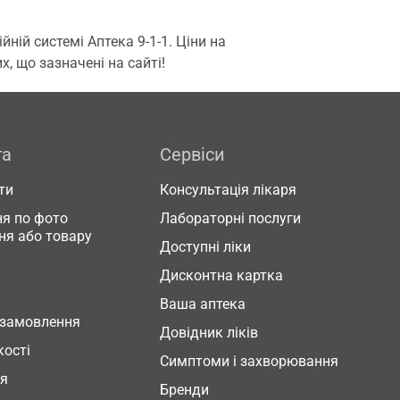
ій системі Аптека 9-1-1. Ціни на
, що зазначені на сайті!
га
Сервіси
ти
Консультація лікаря
я по фото
Лабораторні послуги
ня або товару
Доступні ліки
Дисконтна картка
Ваша аптека
 замовлення
Довідник ліків
кості
Симптоми і захворювання
ня
Бренди