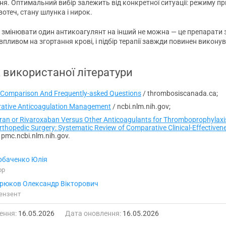
ня. Оптимальний вибір залежить від конкретної ситуації: режиму пр
отеч, стану шлунка і нирок.
 змінювати один антикоагулянт на інший не можна — це препарати 
пливом на згортання крові, і підбір терапії завжди повинен викону
 використаної літератури
Comparison And Frequently-asked Questions
/ thrombosiscanada.ca;
rative Anticoagulation Management
/ ncbi.nlm.nih.gov;
ran or Rivaroxaban Versus Other Anticoagulants for Thromboprophylaxis
rthopedic Surgery: Systematic Review of Comparative Clinical-Effectiven
 pmc.ncbi.nlm.nih.gov.
баченко Юлія
ор
рюков Олександр Вікторович
ензент
ення:
16.05.2026
Дата оновлення:
16.05.2026