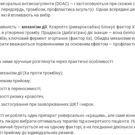
ямі оральні антикоагулянти (DOAC) — і застосовуються при схожих 
 передсердь, тромбози, профілактика інсульту). Однак всередині ціє
, які й впливають на вибір.
дмінність —
механізм дії
. Ксарелто (ривароксабан) блокує фактор X
 в утворенні тромбу. Прадакса (дабігатран) діє інакше — вона безп
мбін, ключовий фермент згортання (фактор IIа). Обидва механізми е
рати вважаються порівнянними за основним ефектом — профілак
ж ними зручніше розглянути через практичні особливості:
механізм дії (Xa проти тромбіну);
 режим прийому;
ості в переносимості;
ості ризику кровотеч;
 застосування при захворюваннях ШКТ і нирок.
ості не роблять один препарат універсально «кращим», але саме вон
ь лікарю вибрати оптимальну терапію під конкретного пацієнта. Н
вичай ґрунтується не на одному факторі, а на поєднанні декількох 
ті прийому до індивідуальних ризиків.