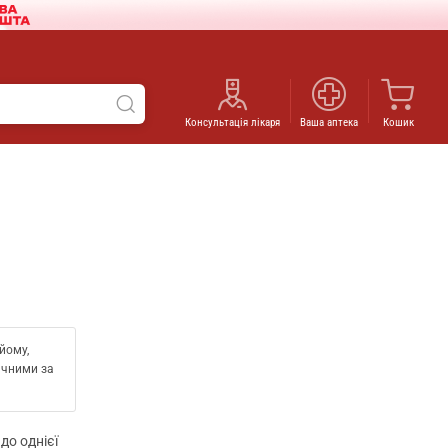
Консультація лікаря
Ваша аптека
Кошик
йому,
ачними за
до однієї