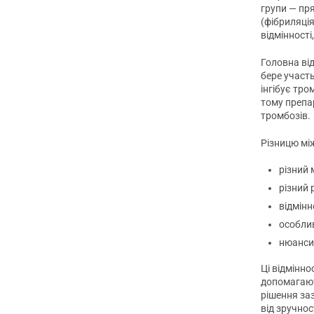
групи — пр
(фібриляція
відмінності
Головна ві
бере участь
інгібує тро
тому препа
тромбозів.
Різницю мі
різний 
різний
відмінн
особлив
нюанси
Ці відмінн
допомагают
рішення заз
від зручнос