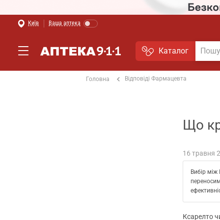
Київ
Ваша аптека
Каталог
Відповіді Фармацевта
Головна
Що кр
16 травня 
Вибір між 
переносим
ефективні
Ксарелто ч