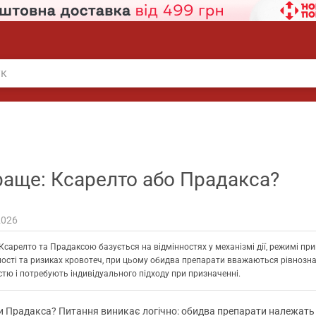
аще: Ксарелто або Прадакса?
2026
Ксарелто та Прадаксою базується на відмінностях у механізмі дії, режимі при
ості та ризиках кровотеч, при цьому обидва препарати вважаються рівнозн
стю і потребують індивідуального підходу при призначенні.
и Прадакса? Питання виникає логічно: обидва препарати належать 