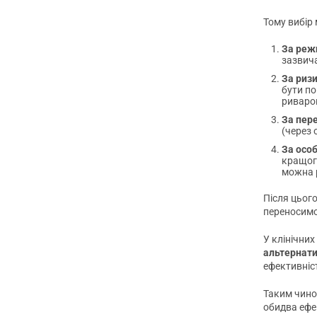
Тому вибір
За реж
зазвича
За риз
бути по
риварок
За пер
(через 
За осо
кращого
можна 
Після цього
переносимос
У клінічни
альтернат
ефективніс
Таким чино
обидва ефе