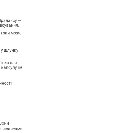
 Прадаксу —
лікування.
гатран може
 у шлунку
 їжею для
 капсулу не
чності,
 Вони
та нюансами