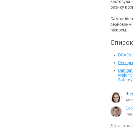
застосуван
ризику кров
Самостійно
серйозним в
лікарем.
Список
DOACs: 
Periope
Dabigat
Major O
Safety
/
Щер
Авт
Сев
Рец
Дата створ