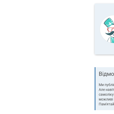
Відмо
Ми публік
Але навіт
самоліку
можливі 
Пам'ята