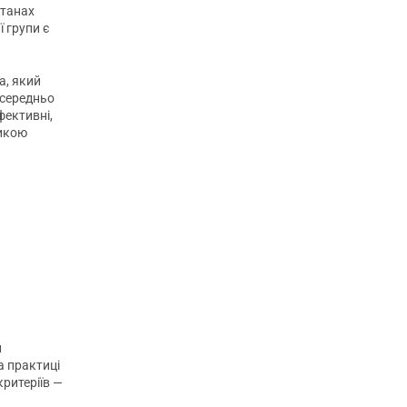
станах
ї групи є
a, який
осередньо
фективні,
тикою
и
а практиці
критеріїв —