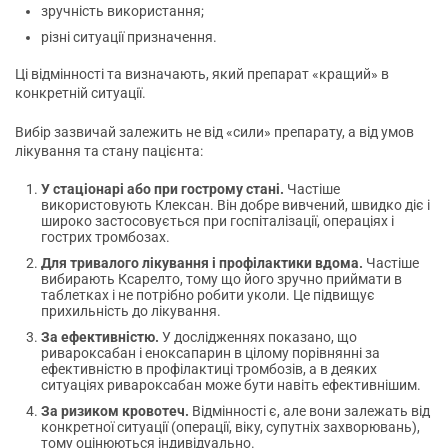
зручність використання;
різні ситуації призначення.
Ці відмінності та визначають, який препарат «кращий» в
конкретній ситуації.
Вибір зазвичай залежить не від «сили» препарату, а від умов
лікування та стану пацієнта:
У стаціонарі або при гострому стані.
Частіше
використовують Клексан. Він добре вивчений, швидко діє і
широко застосовується при госпіталізації, операціях і
гострих тромбозах.
Для тривалого лікування і профілактики вдома.
Частіше
вибирають Ксарелто, тому що його зручно приймати в
таблетках і не потрібно робити уколи. Це підвищує
прихильність до лікування.
За ефективністю.
У дослідженнях показано, що
ривароксабан і еноксапарин в цілому порівнянні за
ефективністю в профілактиці тромбозів, а в деяких
ситуаціях ривароксабан може бути навіть ефективнішим.
За ризиком кровотеч.
Відмінності є, але вони залежать від
конкретної ситуації (операції, віку, супутніх захворювань),
тому оцінюються індивідуально.