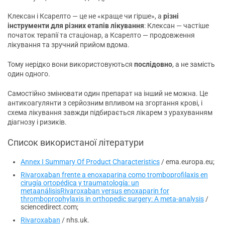
Клексан і Ксарелто — це не «краще чи гірше», а
різні
інструменти для різних етапів лікування
: Клексан — частіше
початок терапії та стаціонар, а Ксарелто — продовження
лікування та зручний прийом вдома.
Тому нерідко вони використовуються
послідовно
, а не замість
один одного.
Самостійно змінювати один препарат на інший не можна. Це
антикоагулянти з серйозним впливом на згортання крові, і
схема лікування завжди підбирається лікарем з урахуванням
діагнозу і ризиків.
Список використаної літератури
Annex I Summary Of Product Characteristics
/ ema.europa.eu;
Rivaroxaban frente a enoxaparina como tromboprofilaxis en
cirugía ortopédica y traumatología: un
metaanálisisRivaroxaban versus enoxaparin for
thromboprophylaxis in orthopedic surgery: A meta-analysis
/
sciencedirect.com;
Rivaroxaban
/ nhs.uk.