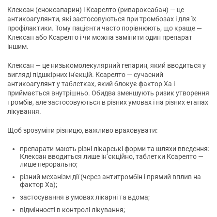
Клексан (еноксапарин) і Ксарелто (ривароксабан) — це
антикоагулянти, які застосовуються при тромбозах і для їх
профілактики. Тому пацієнти часто порівнюють, що краще —
Клексан або Ксарелто і чи можна замінити один препарат
іншим.
Клексан — це низькомолекулярний гепарин, який вводиться у
вигляді підшкірних ін'єкцій. Ксарелто — сучасний
антикоагулянт у таблетках, який блокує фактор Xa і
приймається внутрішньо. Обидва зменшують ризик утворення
тромбів, але застосовуються в різних умовах і на різних етапах
лікування.
Щоб зрозуміти різницю, важливо враховувати:
препарати мають різні лікарські форми та шляхи введення:
Клексан вводиться лише ін’єкційно, таблетки Ксарелто —
лише перорально;
різний механізм дії (через антитромбін і прямий вплив на
фактор Xa);
застосування в умовах лікарні та вдома;
відмінності в контролі лікування;