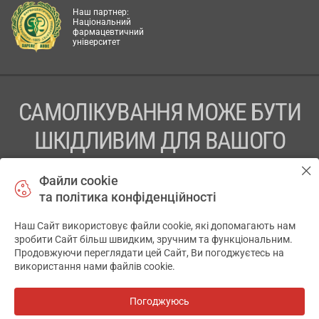
Наш партнер:
Національний
фармацевтичний
університет
САМОЛІКУВАННЯ МОЖЕ БУТИ
ШКІДЛИВИМ ДЛЯ ВАШОГО
ЗДОРОВ’Я
Файли cookie
та політика конфіденційності
ПЕРЕД ЗАСТОСУВАННЯМ ПРЕПАРАТУ ПРОКОНСУЛЬТУЙТЕСЬ
З ЛІКАРЕМ
Наш Сайт використовує файли cookie, які допомагають нам
✕
зробити Сайт більш швидким, зручним та функціональним.
ТОВ «АПТЕКА 911.ЮА» Код ЄДРПОУ 43631965.
Продовжуючи переглядати цей Сайт, Ви погоджуєтесь на
використання нами файлів cookie.
Відмова від відповідальності
© 2014-2026. Медична інформаційна система АПТЕКА911.ЮА
Погоджуюсь