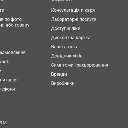
ти
Консультація лікаря
я по фото
Лабораторні послуги
ня або товару
Доступні ліки
Дисконтна картка
Ваша аптека
 замовлення
Довідник ліків
кості
Симптоми і захворювання
ня
Бренди
 питання
Виробники
елефони
рам