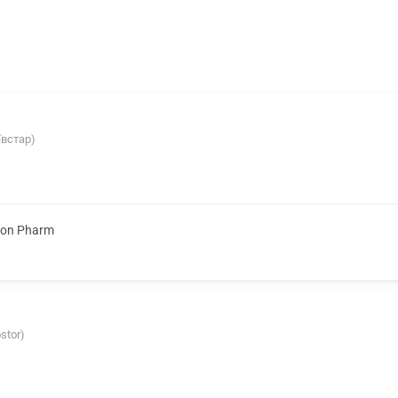
ївстар)
ion Pharm
stor)