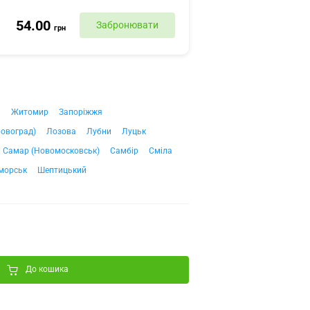
54.00
Забронювати
грн
ч
Житомир
Запоріжжя
ровоград)
Лозова
Лубни
Луцьк
Самар (Новомосковськ)
Самбір
Сміла
морськ
Шептицький
До кошика