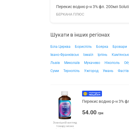
Перекис водню р-н 3% фл. 200мл Solut
БЕРКАНА ПЛЮС
Шукати в інших регіонах
Біла Церква
Бориспіль
Боярка
Бровари
Івано-Франківськ
Ізмаїл
Ірпінь
Кам'янськ
Львів
Миколаїв
Мукачево
Нікополь
Об
Суми
Тернопіль
Ужгород
Умань
Фастів
Перекис водню р-н 3% фл
54.00
грн
Зовнішній вигляд
товару може