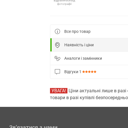
відрізнятися від
фотографії
Все про товар
Наявність і ціни
Аналоги і замінники
Відгуки
1
УВАГА!
Ціни актуальні лише в разі
товари в разі купівлі безпосередньо
Зв’язатися з нами