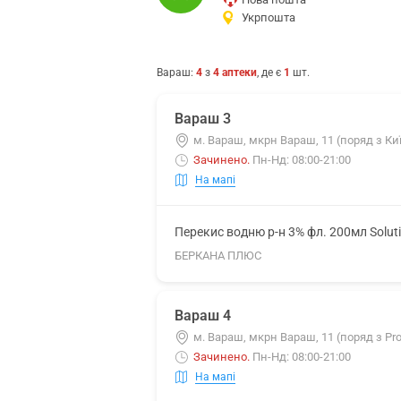
Укрпошта
Вараш
:
4
з
4
аптеки
, де є
1
шт.
Вараш 3
м. Вараш, мкрн Вараш, 11 (поряд з Ки
Зачинено
.
Пн-Нд: 08:00-21:00
На мапі
Перекис водню р-н 3% фл. 200мл Solut
БЕРКАНА ПЛЮС
Вараш 4
м. Вараш, мкрн Вараш, 11 (поряд з Pro
Зачинено
.
Пн-Нд: 08:00-21:00
На мапі