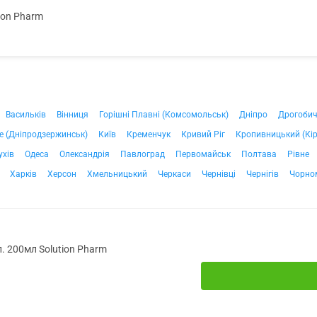
ion Pharm
Васильків
Вінниця
Горішні Плавні (Комсомольськ)
Дніпро
Дрогоби
е (Дніпродзержинськ)
Київ
Кременчук
Кривий Ріг
Кропивницький (Кі
ухів
Одеса
Олександрія
Павлоград
Первомайськ
Полтава
Рівне
Харків
Херсон
Хмельницький
Черкаси
Чернівці
Чернігів
Чорно
. 200мл Solution Pharm