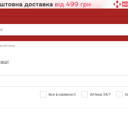
исептики
раші
Все в наявності
Аптеки 24/7
У