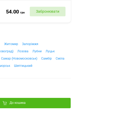
54.00
Забронювати
грн
ч
Житомир
Запоріжжя
ровоград)
Лозова
Лубни
Луцьк
Самар (Новомосковськ)
Самбір
Сміла
морськ
Шептицький
До кошика