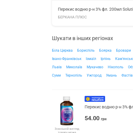
Перекис водню р-н 3% фл. 200мл Solut
БЕРКАНА ПЛЮС
Шукати в інших регіонах
Біла Церква
Бориспіль
Боярка
Бровари
Івано-Франківськ
Ізмаїл
Ірпінь
Кам'янськ
Львів
Миколаїв
Мукачево
Нікополь
Об
Суми
Тернопіль
Ужгород
Умань
Фастів
Перекис водню р-н 3% фл
54.00
грн
Зовнішній вигляд
товару може