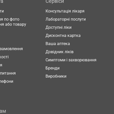
га
Сервіси
ти
Консультація лікаря
я по фото
Лабораторні послуги
ня або товару
Доступні ліки
Дисконтна картка
Ваша аптека
 замовлення
Довідник ліків
кості
Симптоми і захворювання
ня
Бренди
 питання
Виробники
елефони
рам