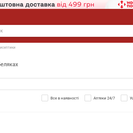
исептики
беляках
Все в наявності
Аптеки 24/7
У