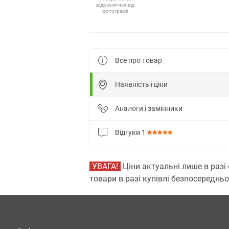
відрізнятися від
фотографії
Все про товар
Наявність і ціни
Аналоги і замінники
Відгуки
1
УВАГА!
Ціни актуальні лише в разі
товари в разі купівлі безпосередньо