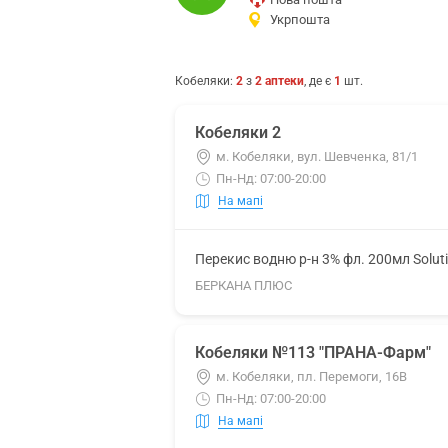
Укрпошта
Кобеляки
:
2
з
2
аптеки
, де є
1
шт.
Кобеляки 2
м. Кобеляки, вул. Шевченка, 81/1
Пн-Нд: 07:00-20:00
На мапі
Перекис водню р-н 3% фл. 200мл Solut
БЕРКАНА ПЛЮС
Кобеляки №113 "ПРАНА-Фарм"
м. Кобеляки, пл. Перемоги, 16В
Пн-Нд: 07:00-20:00
На мапі