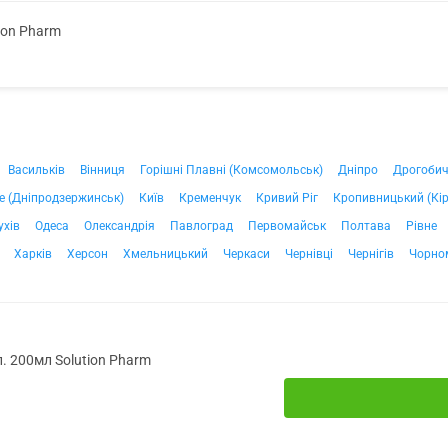
ion Pharm
Васильків
Вінниця
Горішні Плавні (Комсомольськ)
Дніпро
Дрогоби
е (Дніпродзержинськ)
Київ
Кременчук
Кривий Ріг
Кропивницький (Кі
ухів
Одеса
Олександрія
Павлоград
Первомайськ
Полтава
Рівне
Харків
Херсон
Хмельницький
Черкаси
Чернівці
Чернігів
Чорно
. 200мл Solution Pharm