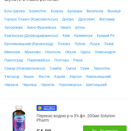
Біла Церква
Бориспіль
Боярка
Бровари
Васильків
Вінниця
Горішні Плавні (Комсомольськ)
Дніпро
Дрогобич
Житомир
Запоріжжя
Івано-Франківськ
Ізмаїл
Ірпінь
Кам'янське (Дніпродзержинськ)
Київ
Кременчук
Кривий Ріг
Кропивницький (Кіровоград)
Лозова
Лубни
Луцьк
Львів
Миколаїв
Мукачево
Нікополь
Обухів
Одеса
Олександрія
Павлоград
Первомайськ
Полтава
Рівне
Самар (Новомосковськ)
Самбір
Сміла
Суми
Тернопіль
Ужгород
Умань
Фастів
Харків
Херсон
Хмельницький
Черкаси
Чернівці
Чернігів
Чорноморськ
Шептицький
Перекис водню р-н 3% фл. 200мл Solution
Pharm