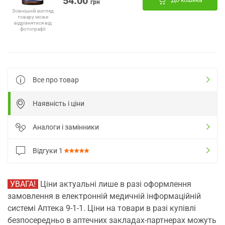
54.00
До кошика
грн
Зовнішній вигляд
товару може
відрізнятися від
фотографії
Все про товар
Наявність і ціни
Аналоги і замінники
Відгуки
1
УВАГА!
Ціни актуальні лише в разі оформлення
замовлення в електронній медичній інформаційній
системі Аптека 9-1-1. Ціни на товари в разі купівлі
безпосередньо в аптечних закладах-партнерах можуть