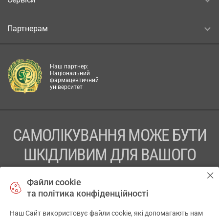
Партнерам
Наш партнер:
Національний
фармацевтичний
університет
САМОЛІКУВАННЯ МОЖЕ БУТИ
ШКІДЛИВИМ ДЛЯ ВАШОГО
ЗДОРОВ’Я
Файли cookie
та політика конфіденційності
ПЕРЕД ЗАСТОСУВАННЯМ ПРЕПАРАТУ ПРОКОНСУЛЬТУЙТЕСЬ
З ЛІКАРЕМ
Наш Сайт використовує файли cookie, які допомагають нам