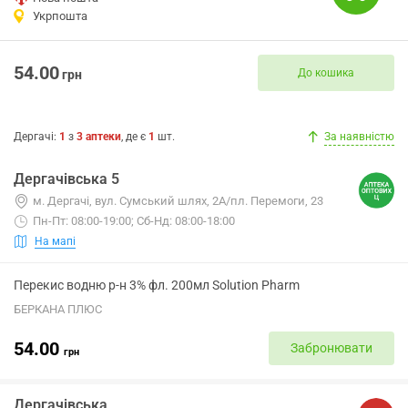
Укрпошта
54.00
До кошика
грн
Дергачі
:
1
з
3
аптеки
, де є
1
шт.
За наявністю
Дергачівська 5
м. Дергачі, вул. Сумський шлях, 2А/пл. Перемоги, 23
Пн-Пт: 08:00-19:00; Сб-Нд: 08:00-18:00
На мапі
Перекис водню р-н 3% фл. 200мл Solution Pharm
БЕРКАНА ПЛЮС
54.00
Забронювати
грн
Дергачівська