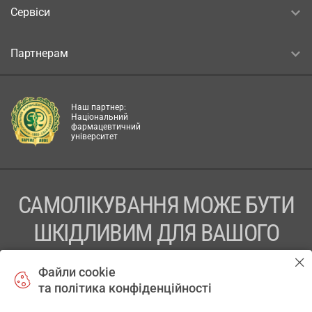
Сервіси
Партнерам
Наш партнер:
Національний
фармацевтичний
університет
САМОЛІКУВАННЯ МОЖЕ БУТИ
ШКІДЛИВИМ ДЛЯ ВАШОГО
ЗДОРОВ’Я
Файли cookie
та політика конфіденційності
ПЕРЕД ЗАСТОСУВАННЯМ ПРЕПАРАТУ ПРОКОНСУЛЬТУЙТЕСЬ
З ЛІКАРЕМ