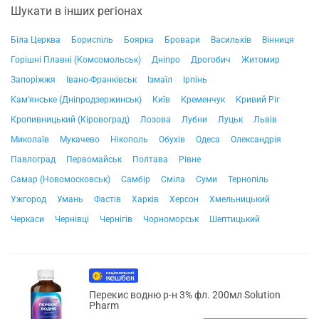
Шукати в інших регіонах
Біла Церква
Бориспіль
Боярка
Бровари
Васильків
Вінниця
Горішні Плавні (Комсомольськ)
Дніпро
Дрогобич
Житомир
Запоріжжя
Івано-Франківськ
Ізмаїл
Ірпінь
Кам'янське (Дніпродзержинськ)
Київ
Кременчук
Кривий Ріг
Кропивницький (Кіровоград)
Лозова
Лубни
Луцьк
Львів
Миколаїв
Мукачево
Нікополь
Обухів
Одеса
Олександрія
Павлоград
Первомайськ
Полтава
Рівне
Самар (Новомосковськ)
Самбір
Сміла
Суми
Тернопіль
Ужгород
Умань
Фастів
Харків
Херсон
Хмельницький
Черкаси
Чернівці
Чернігів
Чорноморськ
Шептицький
Перекис водню р-н 3% фл. 200мл Solution
Pharm