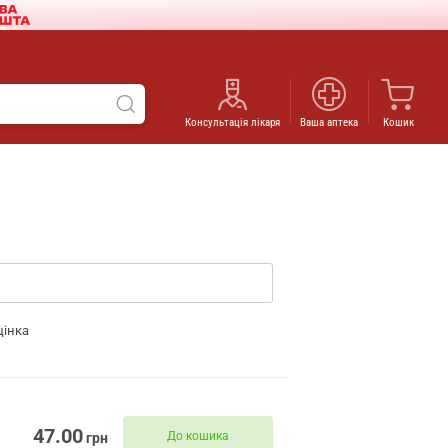
Консультація лікаря
Ваша аптека
Кошик
цінка
47.00
До кошика
грн