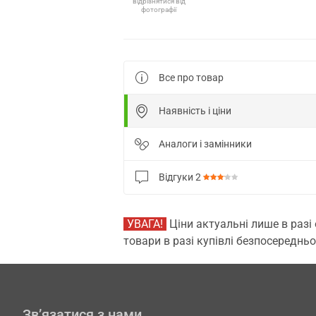
відрізнятися від
фотографії
Все про товар
Наявність і ціни
Аналоги і замінники
Відгуки
2
УВАГА!
Ціни актуальні лише в разі
товари в разі купівлі безпосередньо
Зв’язатися з нами