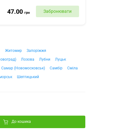
47.00
Забронювати
грн
ч
Житомир
Запоріжжя
ровоград)
Лозова
Лубни
Луцьк
Самар (Новомосковськ)
Самбір
Сміла
морськ
Шептицький
До кошика