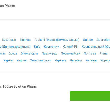
ion Pharm
Васильків
Вінниця
Горішні Плавні (Комсомольськ)
Дніпро
Дрогоби
е (Дніпродзержинськ)
Київ
Кременчук
Кривий Ріг
Кропивницький (Кі
ухів
Одеса
Олександрія
Павлоград
Первомайськ
Полтава
Рівне
Харків
Херсон
Хмельницький
Черкаси
Чернівці
Чернігів
Чорно
. 100мл Solution Pharm