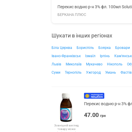
Перекис водню р-н 3% фл. 100мл Solut
БЕРКАНА ПЛЮС
Шукати в інших регіонах
Біла Церква
Бориспіль
Боярка
Бровари
Івано-Франківськ
Ізмаїл
Ірпінь
Кам'янськ
Львів
Миколаїв
Мукачево
Нікополь
Об
Суми
Тернопіль
Ужгород
Умань
Фастів
Перекис водню р-н 3% фл
47.00
грн
Зовнішній вигляд
товару може