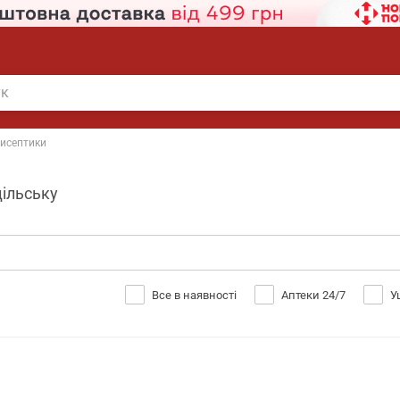
исептики
дільську
Все в наявності
Аптеки 24/7
У