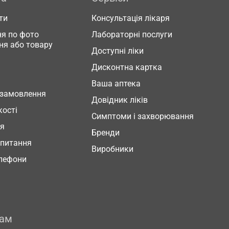
ти
Консультація лікаря
я по фото
Лабораторні послуги
ня або товару
Доступні ліки
Дисконтна картка
Ваша аптека
 замовлення
Довідник ліків
кості
Симптоми і захворювання
ня
Бренди
 питання
Виробники
елефони
рам