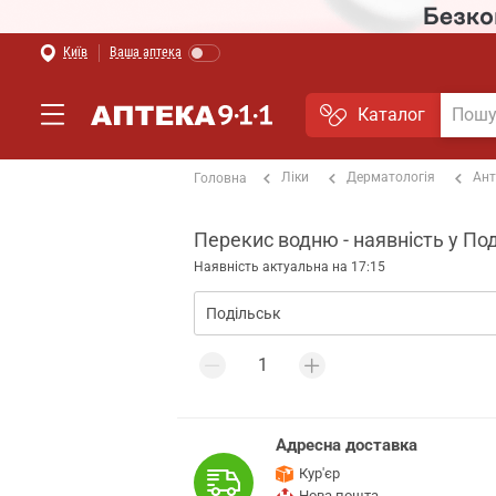
Київ
Ваша аптека
Каталог
Ліки
Дерматологія
Ант
Головна
Перекис водню - наявність у По
Наявність актуальна на 17:15
Адресна доставка
Кур'єр
Нова пошта