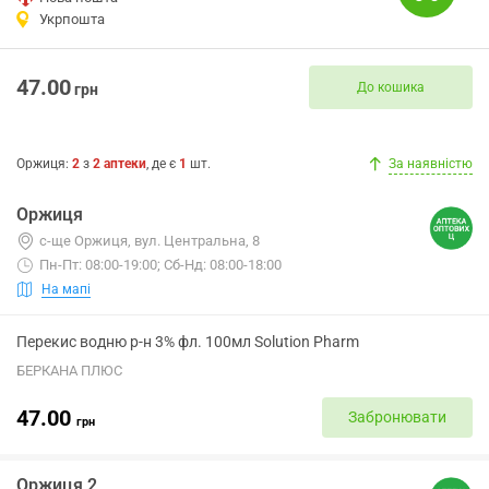
Укрпошта
47.00
До кошика
грн
Оржиця
:
2
з
2
аптеки
, де є
1
шт.
За наявністю
Оржиця
с-ще Оржиця, вул. Центральна, 8
Пн-Пт: 08:00-19:00; Сб-Нд: 08:00-18:00
На мапі
Перекис водню р-н 3% фл. 100мл Solution Pharm
БЕРКАНА ПЛЮС
47.00
Забронювати
грн
Оржиця 2