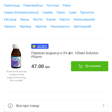
Павлоград
Первомайськ
Полтава
Рівне
Самар (Новомосковськ)
Самбір
Сміла
Суми
Тернопіль
Ужгород
Умань
Фастів
Харків
Херсон
Хмельницький
Черкаси
Чернівці
Чернігів
Чорноморськ
Шептицький
Перекис водню р-н 3% фл. 100мл Solution
Pharm
47.00
До кошика
грн
Зовнішній вигляд
товару може
відрізнятися від
фотографії
Все про товар