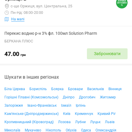
с-ще Оржиця, вул. Центральна, 25
Пн-Нд: 08:00-20:00
На мапі
Перекис водню р-н 3% фл. 100мл Solution Pharm
БЕРКАНА ПЛЮС
47.00
Забронювати
грн
Шукати в інших регіонах
Біла Церква
Бориспіль
Боярка
Бровари
Васильків
Вінниця
Горішні Плавні (Комсомольськ)
Дніпро
Дрогобич
Житомир
Запоріжжя
Івано-Франківськ
Ізмаїл
Ірпінь
Кам'янське (Дніпродзержинськ)
Київ
Кременчук
Кривий Ріг
Кропивницький (Кіровоград)
Лозова
Лубни
Луцьк
Львів
Миколаїв
Мукачево
Нікополь
Обухів
Одеса
Олександрія