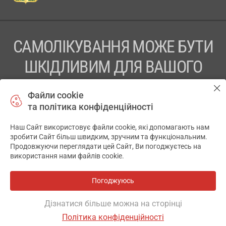
САМОЛІКУВАННЯ МОЖЕ БУТИ
ШКІДЛИВИМ ДЛЯ ВАШОГО
ЗДОРОВ’Я
Файли cookie
та політика конфіденційності
ПЕРЕД ЗАСТОСУВАННЯМ ПРЕПАРАТУ ПРОКОНСУЛЬТУЙТЕСЬ
З ЛІКАРЕМ
Наш Сайт використовує файли cookie, які допомагають нам
✕
зробити Сайт більш швидким, зручним та функціональним.
ТОВ «АПТЕКА 911.ЮА» Код ЄДРПОУ 43631965.
Продовжуючи переглядати цей Сайт, Ви погоджуєтесь на
використання нами файлів cookie.
Відмова від відповідальності
© 2014-2026. Медична інформаційна система АПТЕКА911.ЮА
Погоджуюсь
Всі аптеки
на мапі
Розробка і підтримка сайту -
wu.ua
Дізнатися більше можна на сторінці
Політика конфіденційності
ОСНОВНЕ
ДЕ Є
АНАЛОГИ
ВІДГУКИ