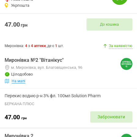
Укрпошта
47.00
До кошика
грн
Миронівка
:
4
з
4
аптеки
, де є
1
шт.
За наявністю
Миронівка №2 "Вітанікус"
м. Миронівка, вул. Благовіщенська, 96
Цілодобово
На мапі
Перекис водню р-н 3% фл. 100мл Solution Pharm
БЕРКАНА ПЛЮС
47.00
Забронювати
грн
Миронівка 2