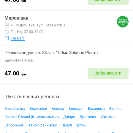
грн
Миронівка
м. Миронівка, вул. Перемоги, 6
Пн-Нд: 07:00-20:00
На мапі
Перекис водню р-н 3% фл. 100мл Solution Pharm
БЕРКАНА ПЛЮС
47.00
Забронювати
грн
Шукати в інших регіонах
Біла Церква
Бориспіль
Боярка
Бровари
Васильків
Вінниця
Горішні Плавні (Комсомольськ)
Дніпро
Дрогобич
Житомир
Запоріжжя
Івано-Франківськ
Ізмаїл
Ірпінь