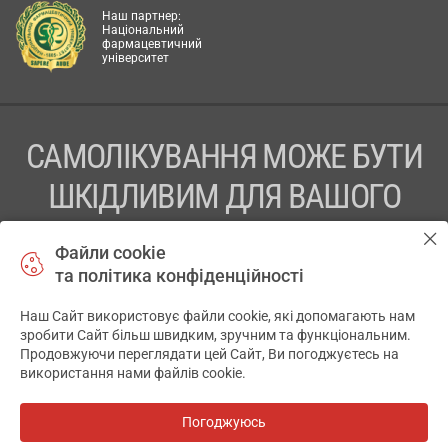
Наш партнер:
Національний
фармацевтичний
університет
САМОЛІКУВАННЯ МОЖЕ БУТИ
ШКІДЛИВИМ ДЛЯ ВАШОГО
ЗДОРОВ’Я
Файли cookie
та політика конфіденційності
ПЕРЕД ЗАСТОСУВАННЯМ ПРЕПАРАТУ ПРОКОНСУЛЬТУЙТЕСЬ
З ЛІКАРЕМ
Наш Сайт використовує файли cookie, які допомагають нам
✕
зробити Сайт більш швидким, зручним та функціональним.
ТОВ «АПТЕКА 911.ЮА» Код ЄДРПОУ 43631965.
Продовжуючи переглядати цей Сайт, Ви погоджуєтесь на
використання нами файлів cookie.
Відмова від відповідальності
© 2014-2026. Медична інформаційна система АПТЕКА911.ЮА
Погоджуюсь
Всі аптеки
на мапі