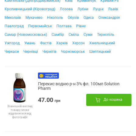
Кам'янське (Дніпродзержинськ)
Київ
Кременчук
Кривий Ріг
Кропивницький (Кіровоград)
Лозова
Лубни
Луцьк
Львів
Миколаїв
Мукачево
Нікополь
Обухів
Одеса
Олександрія
Павлоград
Первомайськ
Полтава
Рівне
Самар (Новомосковськ)
Самбір
Сміла
Суми
Тернопіль
Ужгород
Умань
Фастів
Харків
Херсон
Хмельницький
Черкаси
Чернівці
Чернігів
Чорноморськ
Шептицький
Перекис водню р-н 3% фл. 100мл Solution
Pharm
47.00
До кошика
грн
Зовнішній вигляд
товару може
відрізнятися від
фотографії